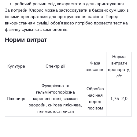
робочий розчин слід використати в день приготування.
За потреби Хлорис можна застосовувати в бакових сумішах з
іншими препаратами для протруювання насіння. Перед
використанням суміші обов’язково потрібно провести тест на
фізичну сумісність компонентів.
Норми витрат
Норма
Фаза
витрати
Культура
Спектр дії
внесення
препарату,
л/т
Фузаріозна та
Обробка
гельмінтоспоріозна
насіння
Пшениця
кореневі гнилі, сажкові
1,75–2,0
перед
хвороби, снігова пліснява,
посівом
плямистості листя