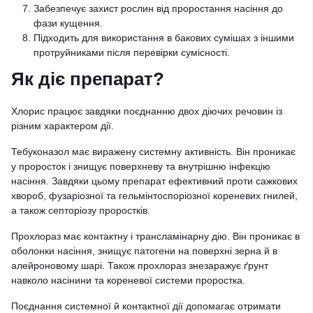
Забезпечує захист рослин від проростання насіння до
фази кущення.
Підходить для використання в бакових сумішах з іншими
протруйниками після перевірки сумісності.
Як діє препарат?
Хлорис працює завдяки поєднанню двох діючих речовин із
різним характером дії.
Тебуконазол має виражену системну активність. Він проникає
у проросток і знищує поверхневу та внутрішню інфекцію
насіння. Завдяки цьому препарат ефективний проти сажкових
хвороб, фузаріозної та гельмінтоспоріозної кореневих гнилей,
а також септоріозу проростків.
Прохлораз має контактну і трансламінарну дію. Він проникає в
оболонки насіння, знищує патогени на поверхні зерна й в
алейроновому шарі. Також прохлораз знезаражує ґрунт
навколо насінини та кореневої системи проростка.
Поєднання системної й контактної дії допомагає отримати