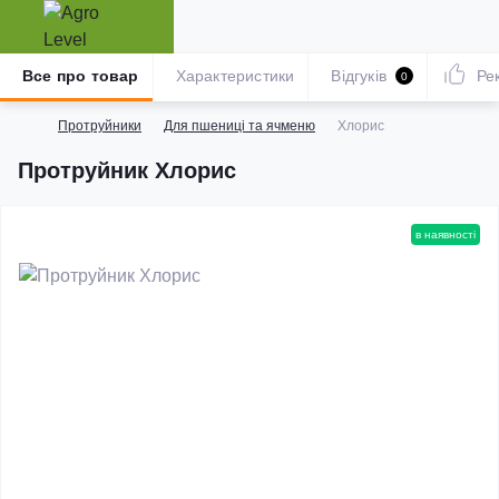
Все про товар
Характеристики
Відгуків
Ре
0
Протруйники
Для пшениці та ячменю
Хлорис
Протруйник Хлорис
в наявності