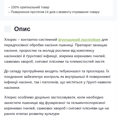
– 100% оригінальний товар
– Повернення протягом 14 днів з моменту отримання товару
Опис
Хлорис – контактно-системний
фунгіцидний протруйник
для
передпосівної обробки насіння пшениці. Препарат захищає
насіння, проростки та молоді рослини від комплексу
насіннєвої й ґрунтової інфекції, зокрема кореневих гнилей,
сажкових хвороб, снігової плісняви та плямистостей листя.
До складу протруйника входять тебуконазол та прохлораз. Їх
поєднання забезпечує контроль як внутрішньої й поверхневої
інфекції насіння, так і патогенів, що містяться у ґрунті навколо
насінини.
Хлорис особливо доцільно застосовувати, коли необхідно
захистити пшеницю від фузаріозної та гельмінтоспоріозної
кореневих гнилей, сажкових хвороб і снігової плісняви ще на
ранніх етапах розвитку культури.