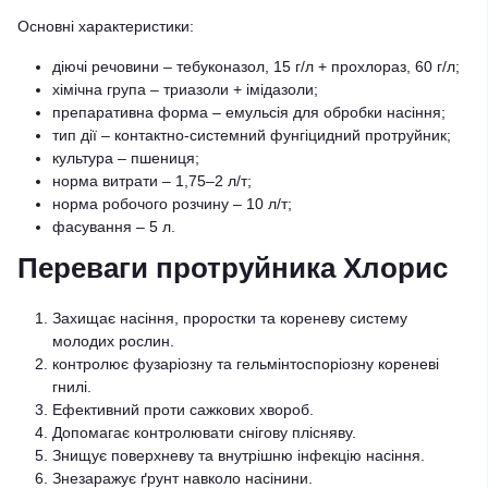
Основні характеристики:
діючі речовини – тебуконазол, 15 г/л + прохлораз, 60 г/л;
хімічна група – триазоли + імідазоли;
препаративна форма – емульсія для обробки насіння;
тип дії – контактно-системний фунгіцидний протруйник;
культура – пшениця;
норма витрати – 1,75–2 л/т;
норма робочого розчину – 10 л/т;
фасування – 5 л.
Переваги протруйника Хлорис
Захищає насіння, проростки та кореневу систему
молодих рослин.
контролює фузаріозну та гельмінтоспоріозну кореневі
гнилі.
Ефективний проти сажкових хвороб.
Допомагає контролювати снігову плісняву.
Знищує поверхневу та внутрішню інфекцію насіння.
Знезаражує ґрунт навколо насінини.