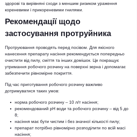
здорові та вирівняні сходи з меншим ризиком ураження
кореневими і прикореневими гнилями.
Рекомендації щодо
застосування протруйника
Протруювання проводять перед посівом. Для якісного
нанесення препарату насіння рекомендується попередньо
очистити від пилу, сміття та інших домішок. Це покращує
утримання робочого розчину на поверхні зерна і допомагає
забезпечити рівномірне покриття.
Під час приготування робочого розчину важливо
дотримуватися таких умов:
норма робочого розчину – 10 л/т насіння;
рекомендований pH води та робочого розчину – від 5 до
8;
насіння має бути чистим і без значної кількості пилу;
препарат потрібно рівномірно розподілити по всій масі
насіння;