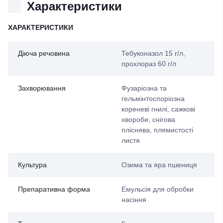
Характеристики
ХАРАКТЕРИСТИКИ
Діюча речовина
Тебуконазол 15 г/л,
прохлораз 60 г/л
Захворювання
Фузаріозна та
гельмінтоспоріозна
кореневі гнилі, сажкові
хвороби, снігова
пліснява, плямистості
листя
Культура
Озима та яра пшениця
Препаративна форма
Емульсія для обробки
насіння