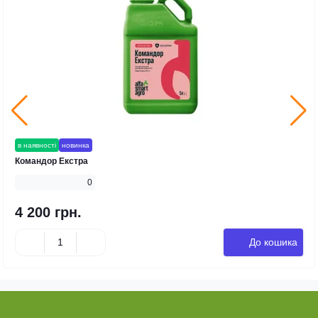
в наявності
продано
рекомендуємо
Сидгард
0
750 грн.
До кошика