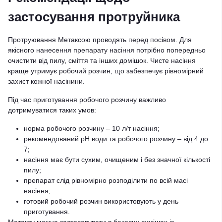
застосування протруйника
Протруювання Метаксою проводять перед посівом. Для
якісного нанесення препарату насіння потрібно попередньо
очистити від пилу, сміття та інших домішок. Чисте насіння
краще утримує робочий розчин, що забезпечує рівномірний
захист кожної насінини.
Під час приготування робочого розчину важливо
дотримуватися таких умов:
норма робочого розчину – 10 л/т насіння;
рекомендований pH води та робочого розчину – від 4 до
7;
насіння має бути сухим, очищеним і без значної кількості
пилу;
препарат слід рівномірно розподілити по всій масі
насіння;
готовий робочий розчин використовують у день
приготування.