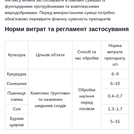
Метаксу можна застосовувати в бакових сумішах із
фунгіцидними протруйниками та комплексними
мікродобривами. Перед використанням суміші потрібно
обов’язково перевірити фізичну сумісність препаратів.
Норми витрат та регламент застосування
Норма
Спосіб та
витрати
Культура
Цільові об’єкти
час обробки
препарату,
л/т
Кукурудза
6–9
Соняшник
6–10
Обробка
Пшениця
Комплекс ґрунтових
насіння
0,4–0,7
озима
та наземних
перед
шкідників сходів
посівом
Соя
1,3–1,7
Буряки
5–15
цукрові