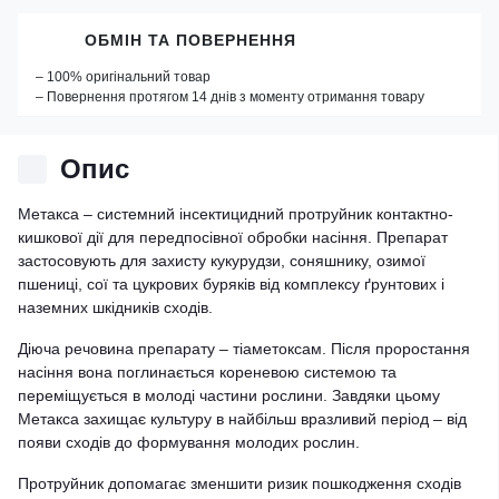
ОБМІН ТА ПОВЕРНЕННЯ
– 100% оригінальний товар
– Повернення протягом 14 днів з моменту отримання товару
Опис
Метакса – системний інсектицидний протруйник контактно-
кишкової дії для передпосівної обробки насіння. Препарат
застосовують для захисту кукурудзи, соняшнику, озимої
пшениці, сої та цукрових буряків від комплексу ґрунтових і
наземних шкідників сходів.
Діюча речовина препарату – тіаметоксам. Після проростання
насіння вона поглинається кореневою системою та
переміщується в молоді частини рослини. Завдяки цьому
Метакса захищає культуру в найбільш вразливий період – від
появи сходів до формування молодих рослин.
Протруйник допомагає зменшити ризик пошкодження сходів