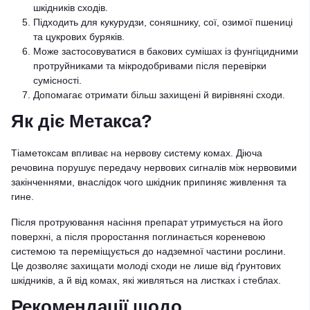
шкідників сходів.
Підходить для кукурудзи, соняшнику, сої, озимої пшениці
та цукрових буряків.
Може застосовуватися в бакових сумішах із фунгіцидними
протруйниками та мікродобривами після перевірки
сумісності.
Допомагає отримати більш захищені й вирівняні сходи.
Як діє Метакса?
Тіаметоксам впливає на нервову систему комах. Діюча
речовина порушує передачу нервових сигналів між нервовими
закінченнями, внаслідок чого шкідник припиняє живлення та
гине.
Після протруювання насіння препарат утримується на його
поверхні, а після проростання поглинається кореневою
системою та переміщується до надземної частини рослини.
Це дозволяє захищати молоді сходи не лише від ґрунтових
шкідників, а й від комах, які живляться на листках і стеблах.
Рекомендації щодо