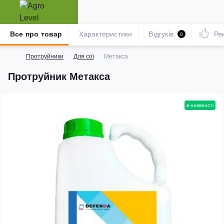
Все про товар
Характеристики
Відгуків
Ре
0
Протруйники
Для сої
Метакса
Протруйник Метакса
в наявності