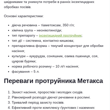
шкідниками та уникнути потреби в ранніх інсектицидних
обробках посівів.
Основні характеристики:
діюча речовина – тіаметоксам, 350 г/л;
хімічна група – неонікотиноїди;
тип препарату –
інсектицидний протруйник
;
тип дії – системна, контактно-кишкова;
препаративна форма – текучий концентрат для обробки
насіння;
культури – кукурудза, соняшник, озима пшениця, соя,
цукрові буряки;
норма робочого розчину – 10 л/т насіння;
фасування – 5 л.
Переваги протруйника Метакса
Захист насіння, проростків і молодих сходів.
Рівномірний розподіл діючої речовини в рослині.
Тривалий період захисту посівів.
Ефективний проти комплексу ґрунтових і наземних