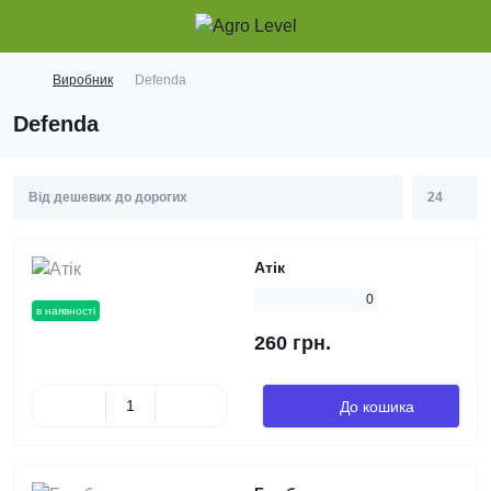
Виробник
Defenda
Defenda
Атік
0
в наявності
260 грн.
До кошика