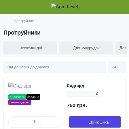
Протруйники
Протруйники
Інсектицидні
Для кукурудзи
Для 
Сидгард
0
в наявності
продано
рекомендуємо
750 грн.
До кошика