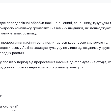
для передпосівної обробки насіння пшениці, соняшнику, кукурудзи 
онтролю комплексу ґрунтових і наземних шкідників, які пошкоджуют
кових етапах розвитку.
ля проростання насіння вона поглинається кореневою системою та
дяки цьому Латіна захищає культуру не лише від шкідників у ґрунті
молодих рослин.
 посівів у період від проростання насіння до формування сходів, к
дження посівів і нерівномірного розвитку культури.
к;
 суспензії;