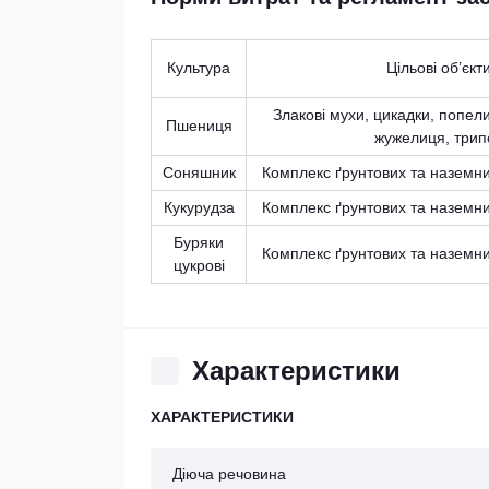
Культура
Цільові об’єкт
Злакові мухи, цикадки, попели
Пшениця
жужелиця, трип
Соняшник
Комплекс ґрунтових та наземних
Кукурудза
Комплекс ґрунтових та наземних
Буряки
Комплекс ґрунтових та наземних
цукрові
Характеристики
ХАРАКТЕРИСТИКИ
Діюча речовина