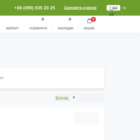
+38 (095) 835 20 25
Замовити дзвінок
ua
ru
0
0
0
кабінет
порівняти
закладки
кошик
мо
0
Відгуки: