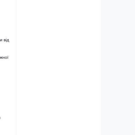
и від
жної
м