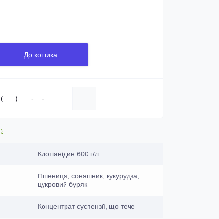
До кошика
і)
Клотіанідин 600 г/л
Пшениця, соняшник, кукурудза,
цукровий буряк
Концентрат суспензії, що тече