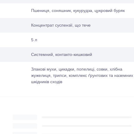
Пшениця, соняшник, кукурудза, цукровий буряк
Концентрат суспензії, що тече
5 л
Системний, контакто-кишковий
Злакові мухи, цикадки, попелиці, совки, хлібна
жужелиця, трипси, комплекс ґрунтових та наземних
шкідників сходів