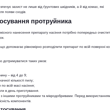
чує захист не лише від ґрунтових шкідників, а й від комах, які
ля появи сходів.
тосування протруйника
кісного нанесення препарату насіння потрібно попередньо очистит
ок.
що допомагає рівномірно розподілити препарат по всій поверхні ко
во дотримуватися таких умов:
ну – від 4 до 9;
ачної кількості пилу;
по всій масі насіння;
ти в день приготування.
х з іншими протруйниками та мікродобривами. Перед використання
сність компонентів.
стосування