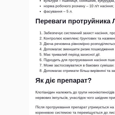
культури – пшениця, соняшник, кукурудза,
норма робочого розчину – 10 л/т насіння;
фасування – 5 л.
Переваги протруйника 
Забезпечує системний захист насіння, про
Контролює комплекс ґрунтових та наземни
Діюча речовина рівномірно розподіляється
Допомагає зменшити ризик пошкодження с
Має тривалий період захисної дії.
Підходить для протруювання насіння пшени
Може застосовуватися в бакових сумішах 
Допомагає отримати більш вирівняні та з
Як діє препарат?
Клотіанідин належить до групи неонікотиноїді
нервових імпульсів, унаслідок чого шкідник при
Після протруювання препарат утримується на п
кореневою системою та переміщується до лист