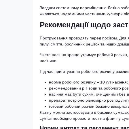
Завдяки системному переміщенню Латіна забезпе
живляться надземними частинами культури піс
Рекомендації щодо зас
Протруювання проводять перед посівом. Для я
пилу, сміття, рослинних решток та інших доміш
Чисте насіння краще утримує робочий розчин, 
насінини.
Під час приготування робочого розчину важли
норма робочого розчину – 10 л/т насіння;
рекомендований pH води та робочого розчи
насіння має бути сухим, очищеним і без зн
препарат потрібно рівномірно розподілити 
готовий робочий розчин бажано використа
Латіну можна застосовувати в бакових суміша
суміші необхідно провести тест на фізичну сумі
Норми витрат та регламент за