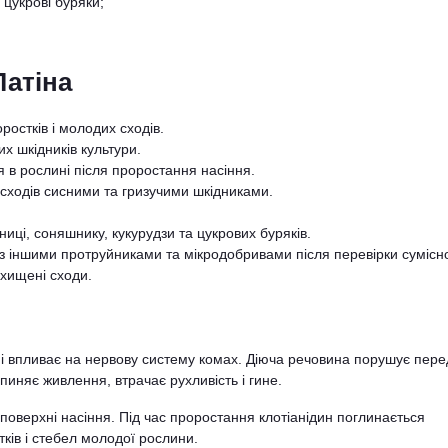
 цукрові буряки;
Латіна
ростків і молодих сходів.
х шкідників культури.
 в рослині після проростання насіння.
ходів сисними та гризучими шкідниками.
ці, соняшнику, кукурудзи та цукрових буряків.
з іншими протруйниками та мікродобривами після перевірки сумісно
ахищені сходи.
в і впливає на нервову систему комах. Діюча речовина порушує пер
пиняє живлення, втрачає рухливість і гине.
оверхні насіння. Під час проростання клотіанідин поглинається
ків і стебел молодої рослини.