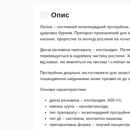
Опис
Латіна – системний інсектицидний протруйник 
цукрових буряків. Препарат призначений для к
насіння, проростки та молоді рослини на почат
Діюча речовина препарату – клотіанідин. Піс
переміщується в надземну частину рослини. Зав
від комах, які живляться на листках і стеблах 
Протруйник доцільно застосовувати для захисту
пошкодження шкідниками може призвести до зрі
Основні характеристики:
діюча речовина – клотіанідин, 600 г/л;
хімічна група – неонікотиноїди;
тип препарату – інсектицидний протруйни
тип дії – системна, контактно-кишкова;
препаративна форма – текучий концентрат