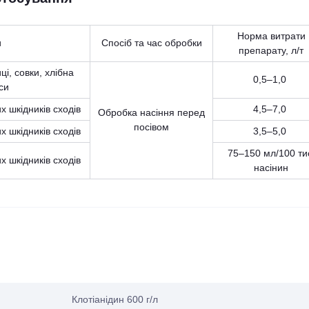
Норма витрати
и
Спосіб та час обробки
препарату, л/т
ці, совки, хлібна
0,5–1,0
си
 шкідників сходів
4,5–7,0
Обробка насіння перед
посівом
 шкідників сходів
3,5–5,0
75–150 мл/100 ти
 шкідників сходів
насінин
Клотіанідин 600 г/л