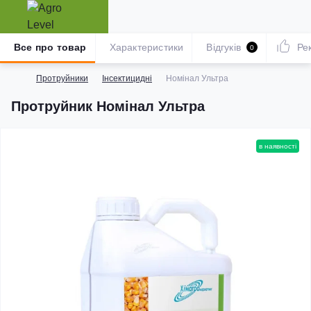
Все про товар
Характеристики
Відгуків
Ре
0
Протруйники
Інсектицидні
Номінал Ультра
Протруйник Номінал Ультра
в наявності