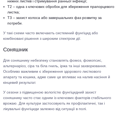
нижніх листків і стримування ранньої інфекції;
T2 – одна з ключових обробок для збереження прапорцевого
листка;
T3 – захист колоса або завершальних фаз розвитку за
потреби.
У такі схеми часто включають системний фунгіцид або
комбіновані рішення з широким спектром дії.
Соняшник
Для соняшнику небезпеку становлять фомоз, фомопсис,
альтернаріоз, сіра та біла гниль, іржа та інші захворювання.
Особливо важливим є збереження здорового листкового
апарату та кошика, адже саме це впливає на налив насіння й
кінцевий результат.
У сезони з підвищеною вологістю фунгіцидний захист
соняшнику часто стає одним із ключових факторів стабільного
врожаю. Для культури застосовують як профілактичні, так і
лікувальні фунгіциди залежно від ситуації в полі.