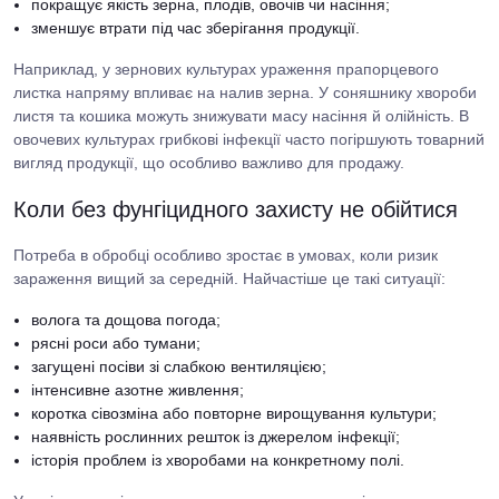
покращує якість зерна, плодів, овочів чи насіння;
зменшує втрати під час зберігання продукції.
Наприклад, у зернових культурах ураження прапорцевого
листка напряму впливає на налив зерна. У соняшнику хвороби
листя та кошика можуть знижувати масу насіння й олійність. В
овочевих культурах грибкові інфекції часто погіршують товарний
вигляд продукції, що особливо важливо для продажу.
Коли без фунгіцидного захисту не обійтися
Потреба в обробці особливо зростає в умовах, коли ризик
зараження вищий за середній. Найчастіше це такі ситуації:
волога та дощова погода;
рясні роси або тумани;
загущені посіви зі слабкою вентиляцією;
інтенсивне азотне живлення;
коротка сівозміна або повторне вирощування культури;
наявність рослинних решток із джерелом інфекції;
історія проблем із хворобами на конкретному полі.