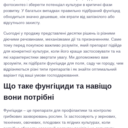
фотосинтез і зберегти потенціал культури в критичні фази
розвитку. У багатьох випадках правильно підібраний фунгіцид
обходиться значно дешевше, ніж втрати від запізнілого або
відсутнього захисту.
Сьогодні у продажу представлені десятки рішень із різними
діючими речовинами, механізмами дії та призначенням. Саме
тому перед покупкою важливо розуміти, який препарат підійде
для конкретної культури, коли його краще застосовувати та на
які характеристики звертати увагу. Ми допоможемо вам
зрозуміти, як підібрати фунгіциди для поля, саду чи городу, чим
відрізняються різні типи препаратів і як знайти оптимальний
варіант під ваші умови господарювання.
Що таке фунгіциди та навіщо
вони потрібні
Фунгіциди – це препарати для профілактики та контролю
грибкових захворювань рослин. Їх застосовують у зернових,
технічних, овочевих, плодових та ягідних культурах, коли