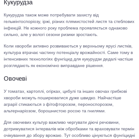
Кукурудза
Кукурудза також може потребувати захисту від
гельмінтоспоріозу, іржі, різних плямистостей листя та стеблових
інфекцій. Не кожного року проблема проявляється однаково
сильно, але у вологі сезони ризики зростають.
Коли хвороби активно розвиваються у верхньому ярусі листків,
культура втрачає частину потенціалу врожайності. Саме тому в
інтенсивних технологіях фунгіцид для кукурудзи дедалі частіше
розглядають як економічно виправдане рішення.
Овочеві
У томатах, картоплі, огірках, цибулі та інших овочах грибкові
хвороби можуть поширюватися дуже швидко. Найчастіше
аграрії стикаються з фітофторозом, пероноспорозом,
альтернаріозом, борошнистою росою та гнилями.
Для овочевих культур важливо чергувати діючі речовини,
дотримуватися інтервалів між обробками та враховувати термін
очікування до збору врожаю. Тут особливо цінуються фунгіцидні