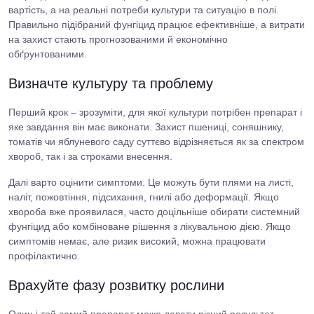
вартість, а на реальні потреби культури та ситуацію в полі.
Правильно підібраний фунгіцид працює ефективніше, а витрати
на захист стають прогнозованими й економічно
обґрунтованими.
Визначте культуру та проблему
Перший крок – зрозуміти, для якої культури потрібен препарат і
яке завдання він має виконати. Захист пшениці, соняшнику,
томатів чи яблуневого саду суттєво відрізняється як за спектром
хвороб, так і за строками внесення.
Далі варто оцінити симптоми. Це можуть бути плями на листі,
наліт, пожовтіння, підсихання, гнилі або деформації. Якщо
хвороба вже проявилася, часто доцільніше обирати системний
фунгіцид або комбіноване рішення з лікувальною дією. Якщо
симптомів немає, але ризик високий, можна працювати
профілактично.
Врахуйте фазу розвитку рослини
Один і той самий препарат може давати різний результат