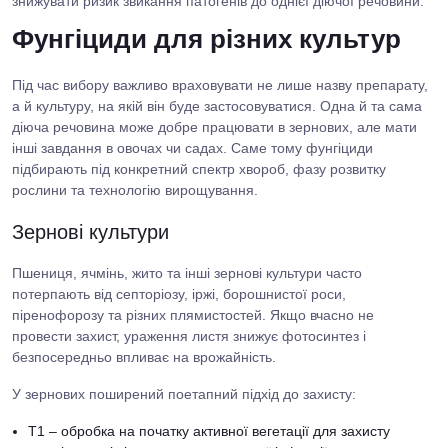
знижувати ризик звикання патогенів до однієї діючої речовини.
Фунгіциди для різних культур
Під час вибору важливо враховувати не лише назву препарату,
а й культуру, на якій він буде застосовуватися. Одна й та сама
діюча речовина може добре працювати в зернових, але мати
інші завдання в овочах чи садах. Саме тому фунгіциди
підбирають під конкретний спектр хвороб, фазу розвитку
рослини та технологію вирощування.
Зернові культури
Пшениця, ячмінь, жито та інші зернові культури часто
потерпають від септоріозу, іржі, борошнистої роси,
піренофорозу та різних плямистостей. Якщо вчасно не
провести захист, ураження листя знижує фотосинтез і
безпосередньо впливає на врожайність.
У зернових поширений поетапний підхід до захисту:
T1 – обробка на початку активної вегетації для захисту