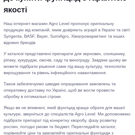
якості
Наш інтернет-магазин Agro Level пропонує оригінальну
продукцію від компаній, яким довіряють аграрії в Україні та світі:
Syngenta, BASF, Bayer, SumiAgro, Хімагромаркетинг та інших
відомих брендів.
У каталозі представлені препарати для зернових, соняшнику,
ріпаку, кукурудзи, овочів, саду та винограду. Завдяки цьому ви
можете підібрати рішення саме під вашу культуру, технологію
вирощування та рівень інфекційного навантаження.
Також забезпечуємо швидке опрацювання замовлень та
оперативну доставку по Україні, щоб ви могли провести
обробку в оптимальні строки.
Якщо ви не впевнені, який фунгіцид краще обрати для вашої
культури, зверніться до спеціалістів Agro Level. Ми допоможемо
підібрати препарат під конкретну хворобу, фазу розвитку
рослин, погодні умови та бюджет. Переглядайте каталог,
порівнюйте ціни та замовляйте оригінальні фунгіциди з