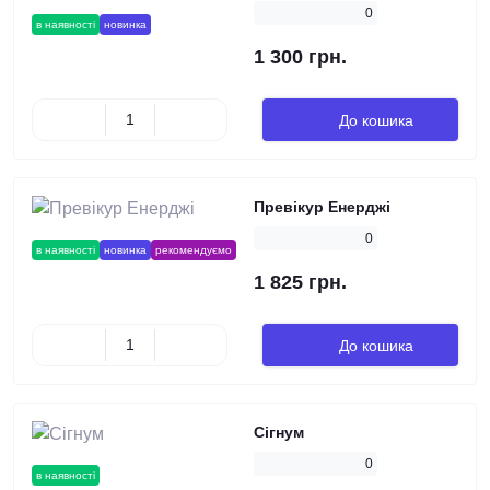
0
в наявності
новинка
1 300 грн.
До кошика
Превікур Енерджі
0
в наявності
новинка
рекомендуємо
1 825 грн.
До кошика
Сігнум
0
в наявності