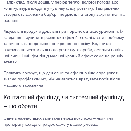
Наприклад, після дощів, у період теплої вологої погоди або
коли культура входить у чутливу фазу розвитку. Такі рішення
створюють захисний бар’єр і не дають патогену закріпитися на
рослині.
Лікувальні продукти доцільні при перших ознаках ураження. Їх
завдання – зупинити розвиток інфекції, локалізувати проблему
та зменшити подальше поширення по посіву. Водночас
важливо не чекати сильного розвитку хвороби, оскільки навіть
найсильніший фунгіцид має найкращий ефект саме на ранніх
етапах.
Практика показує, що дешевше та ефективніше спрацювати
вчасно профілактично, ніж намагатися врятувати посів після
масового зараження.
Контактний фунгіцид чи системний фунгіцид
– що обрати
Одне з найчастіших запитань перед покупкою – який тип
препарату краще спрацює саме у ваших умовах.