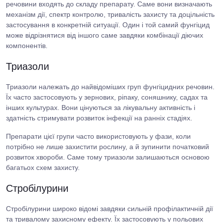
речовини входять до складу препарату. Саме вони визначають
механізм дії, спектр контролю, тривалість захисту та доцільність
застосування в конкретній ситуації. Один і той самий фунгіцид
може відрізнятися від іншого саме завдяки комбінації діючих
компонентів.
Триазоли
Триазоли належать до найвідоміших груп фунгіцидних речовин.
Їх часто застосовують у зернових, ріпаку, соняшнику, садах та
інших культурах. Вони цінуються за лікувальну активність і
здатність стримувати розвиток інфекції на ранніх стадіях.
Препарати цієї групи часто використовують у фази, коли
потрібно не лише захистити рослину, а й зупинити початковий
розвиток хвороби. Саме тому триазоли залишаються основою
багатьох схем захисту.
Стробілурини
Стробілурини широко відомі завдяки сильній профілактичній дії
та тривалому захисному ефекту. Їх застосовують у польових