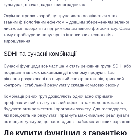
культурах, овочах, садах і виноградниках.
Окрім контролю хвороб, ця група часто асоціюється з так
званим фізіологічним ефектом – довшим збереженням зеленої
листкової поверхні та підтримкою активного фотосинтезу. Саме
тому стробілурини популярні в інтенсивних технологіях
вирощування.
SDHI та сучасні комбінації
Сучасні фунгіциди все частіше містять речовини групи SDHI або
поєднання кількох механізмів дії в одному продукті. Такі
рішення розраховані на широкий спектр патогенів, тривалий
контроль і стабільний результат у складних умовах сезону.
Комбінації різних груп дозволяють одночасно отримати
профілактичний та лікувальний ефект, а також допомагають
будувати антирезистентні програми захисту. Для господарств,
які працюють на результат і прагнуть максимально реалізувати
потенціал культури, це часто один із найефективніших варіантів.
Де купити фунгіцид з гарантією