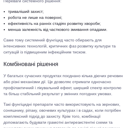
Переваги системного рішення:
триваліший захист;
робота не лише на поверхні;
ефективність на ранніх стадіях розвитку хвороби;
менша залежність від часткового змивання опадами.
Саме тому системний фунгіцид часто обирають для
інтенсивних технологій, критичних фаз розвитку культури та
ситуацій із підвищеним інфекційним тиском.
Комбіновані рішення
У багатьох сучасних продуктах поєднано кілька діючих речовин
або різні механізми дії. Це дозволяє отримати одночасно
профілактичний і лікувальний ефект, ширший спектр контролю
та більш стабільний результат у змінних погодних умовах.
Такі фунгіцидні препарати часто використовують на зернових,
соняшнику, ріпаку, овочевих культурах і в садах, коли потрібен
комплексний підхід до захисту. Крім того, комбінації
допомагають будувати грамотні антирезистентні схеми та