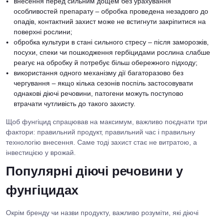
внесення перед сильним дощем без урахування
особливостей препарату – обробка проведена незадовго до
опадів, контактний захист може не встигнути закріпитися на
поверхні рослини;
обробка культури в стані сильного стресу – після заморозків,
посухи, спеки чи пошкодження гербіцидами рослина слабше
реагує на обробку й потребує більш обережного підходу;
використання одного механізму дії багаторазово без
чергування – якщо кілька сезонів поспіль застосовувати
однакові діючі речовини, патогени можуть поступово
втрачати чутливість до такого захисту.
Щоб фунгіцид спрацював на максимум, важливо поєднати три
фактори: правильний продукт, правильний час і правильну
технологію внесення. Саме тоді захист стає не витратою, а
інвестицією у врожай.
Популярні діючі речовини у
фунгіцидах
Окрім бренду чи назви продукту, важливо розуміти, які діючі