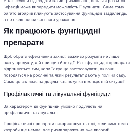
У такі сезони відкладати захист ризиковано, оскільки розвиток
інфекції може випередити можливість її зупинити. Саме тому
багато аграріїв планують застосування фунгіцидів заздалегідь,
а не після появи сильного ураження.
Як працюють фунгіцидні
препарати
Щоб обрати ефективний захист, важливо розуміти не лише
назву продукту, а й принцип його дії. Різні фунгіцидні препарати
відрізняються тим, коли їх краще застосовувати, як вони
поводяться на рослині та який результат дають у полі чи саду.
Саме це впливає на доцільність покупки в конкретній ситуації.
Профілактичні та лікувальні фунгіциди
За характером дії фунгіциди умовно поділяють на
профілактичні та лікувальні.
Профілактичні препарати використовують тоді, коли симптомів
хвороби ще немає, але ризик зараження вже високий.