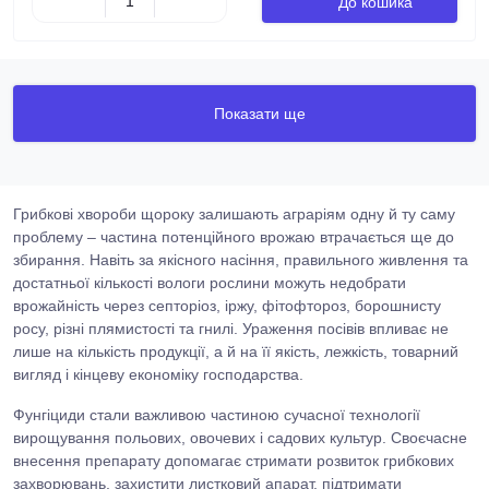
До кошика
Показати ще
Грибкові хвороби щороку залишають аграріям одну й ту саму
проблему – частина потенційного врожаю втрачається ще до
збирання. Навіть за якісного насіння, правильного живлення та
достатньої кількості вологи рослини можуть недобрати
врожайність через септоріоз, іржу, фітофтороз, борошнисту
росу, різні плямистості та гнилі. Ураження посівів впливає не
лише на кількість продукції, а й на її якість, лежкість, товарний
вигляд і кінцеву економіку господарства.
Фунгіциди стали важливою частиною сучасної технології
вирощування польових, овочевих і садових культур. Своєчасне
внесення препарату допомагає стримати розвиток грибкових
захворювань, захистити листковий апарат, підтримати