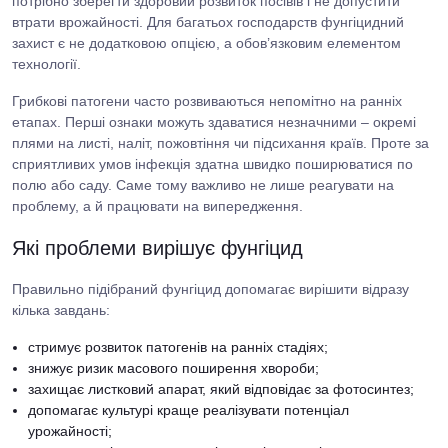
потрібно зберегти здоровий розвиток посівів і не допустити
втрати врожайності. Для багатьох господарств фунгіцидний
захист є не додатковою опцією, а обов’язковим елементом
технології.
Грибкові патогени часто розвиваються непомітно на ранніх
етапах. Перші ознаки можуть здаватися незначними – окремі
плями на листі, наліт, пожовтіння чи підсихання країв. Проте за
сприятливих умов інфекція здатна швидко поширюватися по
полю або саду. Саме тому важливо не лише реагувати на
проблему, а й працювати на випередження.
Які проблеми вирішує фунгіцид
Правильно підібраний фунгіцид допомагає вирішити відразу
кілька завдань:
стримує розвиток патогенів на ранніх стадіях;
знижує ризик масового поширення хвороби;
захищає листковий апарат, який відповідає за фотосинтез;
допомагає культурі краще реалізувати потенціал
урожайності;