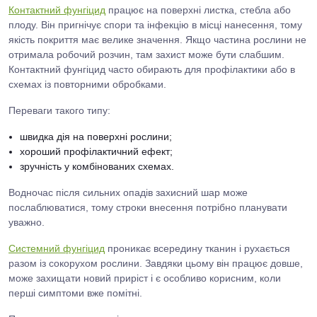
Контактний фунгіцид
працює на поверхні листка, стебла або
плоду. Він пригнічує спори та інфекцію в місці нанесення, тому
якість покриття має велике значення. Якщо частина рослини не
отримала робочий розчин, там захист може бути слабшим.
Контактний фунгіцид часто обирають для профілактики або в
схемах із повторними обробками.
Переваги такого типу:
швидка дія на поверхні рослини;
хороший профілактичний ефект;
зручність у комбінованих схемах.
Водночас після сильних опадів захисний шар може
послаблюватися, тому строки внесення потрібно планувати
уважно.
Системний фунгіцид
проникає всередину тканин і рухається
разом із сокорухом рослини. Завдяки цьому він працює довше,
може захищати новий приріст і є особливо корисним, коли
перші симптоми вже помітні.