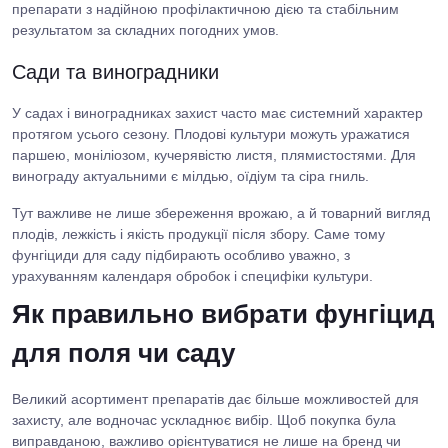
препарати з надійною профілактичною дією та стабільним
результатом за складних погодних умов.
Сади та виноградники
У садах і виноградниках захист часто має системний характер
протягом усього сезону. Плодові культури можуть уражатися
паршею, моніліозом, кучерявістю листя, плямистостями. Для
винограду актуальними є мілдью, оїдіум та сіра гниль.
Тут важливе не лише збереження врожаю, а й товарний вигляд
плодів, лежкість і якість продукції після збору. Саме тому
фунгіциди для саду підбирають особливо уважно, з
урахуванням календаря обробок і специфіки культури.
Як правильно вибрати фунгіцид
для поля чи саду
Великий асортимент препаратів дає більше можливостей для
захисту, але водночас ускладнює вибір. Щоб покупка була
виправданою, важливо орієнтуватися не лише на бренд чи