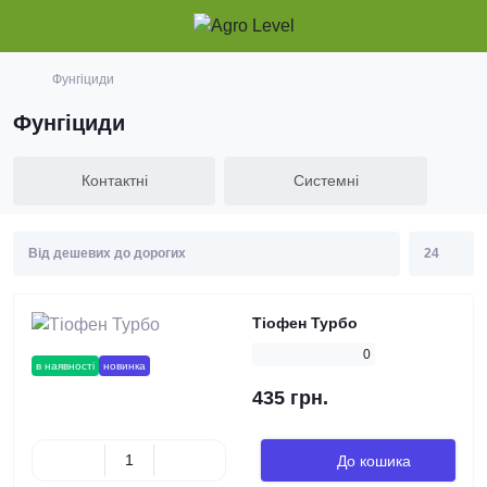
Фунгіциди
Фунгіциди
Контактні
Системні
Тіофен Турбо
0
в наявності
новинка
435 грн.
До кошика