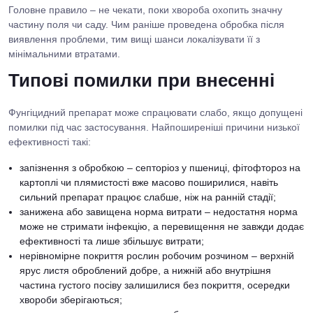
Головне правило – не чекати, поки хвороба охопить значну
частину поля чи саду. Чим раніше проведена обробка після
виявлення проблеми, тим вищі шанси локалізувати її з
мінімальними втратами.
Типові помилки при внесенні
Фунгіцидний препарат може спрацювати слабо, якщо допущені
помилки під час застосування. Найпоширеніші причини низької
ефективності такі:
запізнення з обробкою – септоріоз у пшениці, фітофтороз на
картоплі чи плямистості вже масово поширилися, навіть
сильний препарат працює слабше, ніж на ранній стадії;
занижена або завищена норма витрати – недостатня норма
може не стримати інфекцію, а перевищення не завжди додає
ефективності та лише збільшує витрати;
нерівномірне покриття рослин робочим розчином – верхній
ярус листя оброблений добре, а нижній або внутрішня
частина густого посіву залишилися без покриття, осередки
хвороби зберігаються;