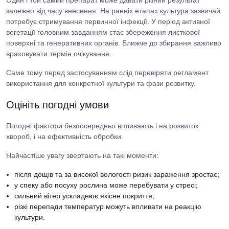
залежно від часу внесення. На ранніх етапах культура зазвичай
потребує стримування первинної інфекції. У період активної
вегетації головним завданням стає збереження листкової
поверхні та генеративних органів. Ближче до збирання важливо
враховувати термін очікування.
Саме тому перед застосуванням слід перевіряти регламент
використання для конкретної культури та фази розвитку.
Оцініть погодні умови
Погодні фактори безпосередньо впливають і на розвиток
хвороб, і на ефективність обробки.
Найчастіше увагу звертають на такі моменти:
після дощів та за високої вологості ризик зараження зростає;
у спеку або посуху рослина може перебувати у стресі;
сильний вітер ускладнює якісне покриття;
різкі перепади температур можуть впливати на реакцію
культури.