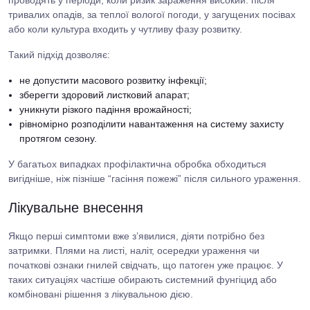
тривалих опадів, за теплої вологої погоди, у загущених посівах
або коли культура входить у чутливу фазу розвитку.
Такий підхід дозволяє:
не допустити масового розвитку інфекції;
зберегти здоровий листковий апарат;
уникнути різкого падіння врожайності;
рівномірно розподілити навантаження на систему захисту
протягом сезону.
У багатьох випадках профілактична обробка обходиться
вигідніше, ніж пізніше “гасіння пожежі” після сильного ураження.
Лікувальне внесення
Якщо перші симптоми вже з’явилися, діяти потрібно без
затримки. Плями на листі, наліт, осередки ураження чи
початкові ознаки гнилей свідчать, що патоген уже працює. У
таких ситуаціях частіше обирають системний фунгіцид або
комбіновані рішення з лікувальною дією.