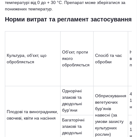
температурі від 0 до + 30 °C. Препарат може зберігатися за
понижених температур.
Норми витрат та регламент застосування
Об'єкт, проти
Но
Культура, об'єкт, що
Спосіб та час
якого
вит
обробляється
обробки
обробляється
пре
Однорічні
40 
Обприскування
злакові та
10 
вегетуючих
дводольні
на 
бур'янів
бур'яни
Плодові та виноградники,
навесні (за
овочеві, квіти на насіння
Багаторічні
умови захисту
80 
злакові та
культурних
10 
дводольні
рослин)
на 