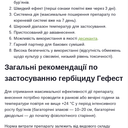
бур’янів.
Швидкий ефект (перші ознаки помітні вже через 3 дні).
Системна дія (максимальне поширення препарату по
кореневій системі вже на 7 день).
Широкий діапазон температур для застосування.
Пристосований до авіавнесення.
Можливість використання в якості
десиканта
.
Гарний партнер для бакових сумішей.
Висока безпечність у використанні (відсутність обмежень
щодо культур у сівозміні, низький рівень токсичності).
Загальні рекомендації по
застосуванню гербіциду Гефест
Для отримання максимальної ефективності дії препарату,
внесення потрібно проводити в ранкові або вечірні години за
температури повітря не вище +24 °C у період інтенсивного
росту бур’янів (багаторічні злакові — 10–20 см, багаторічні
дводольні — до початку фізіологічного старіння).
Норма витрати препарату залежить від видового складу