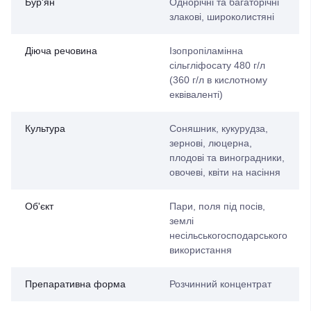
Бур'ян
Однорічні та багаторічні
злакові, широколистяні
Діюча речовина
Ізопропіламінна
сільгліфосату 480 г/л
(360 г/л в кислотному
еквіваленті)
Культура
Соняшник, кукурудза,
зернові, люцерна,
плодові та виноградники,
овочеві, квіти на насіння
Об'єкт
Пари, поля під посів,
землі
несільськогосподарського
використання
Препаративна форма
Розчинний концентрат