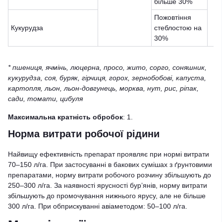
більше 30%
Пожовтіння
Кукурудза
стеблостою на
30%
* пшениця, ячмінь, люцерна, просо, жито, сорго, соняшник,
кукурудза, соя, буряк, гірчиця, горох, зернобобові, капуста,
картопля, льон, льон-довгунець, морква, нут, рис, ріпак,
сади, томати, цибуля
Максимальна кратність обробок
: 1.
Норма витрати робочої рідини
Найвищу ефективність препарат проявляє при нормі витрати
70–150 л/га. При застосуванні в бакових сумішах з ґрунтовими
препаратами, норму витрати робочого розчину збільшують до
250–300 л/га. За наявності ярусності бур’янів, норму витрати
збільшують до промочування нижнього ярусу, але не більше
300 л/га. При обприскуванні авіаметодом: 50–100 л/га.