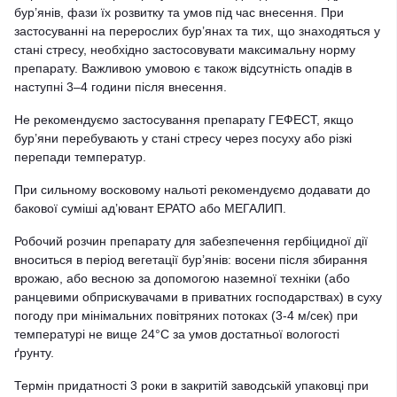
бур’янів, фази їх розвитку та умов під час внесення. При
застосуванні на перерослих бур’янах та тих, що знаходяться у
стані стресу, необхідно застосовувати максимальну норму
препарату. Важливою умовою є також відсутність опадів в
наступні 3–4 години після внесення.
Не рекомендуємо застосування препарату ГЕФЕСТ, якщо
бур’яни перебувають у стані стресу через посуху або різкі
перепади температур.
При сильному восковому нальоті рекомендуємо додавати до
бакової суміші ад’ювант ЕРАТО або МЕГАЛИП.
Робочий розчин препарату для забезпечення гербіцидної дії
вноситься в період вегетації бур’янів: восени після збирання
врожаю, або весною за допомогою наземної техніки (або
ранцевими обприскувачами в приватних господарствах) в суху
погоду при мінімальних повітряних потоках (3-4 м/сек) при
температурі не вище 24°С за умов достатньої вологості
ґрунту.
Термін придатності 3 роки в закритій заводській упаковці при