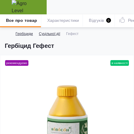
Все про товар
Характеристики
Відгуків
Ре
0
Гербіциди
Суцільної дії
Гефест
Гербіцид Гефест
рекомендуємо
в наявності