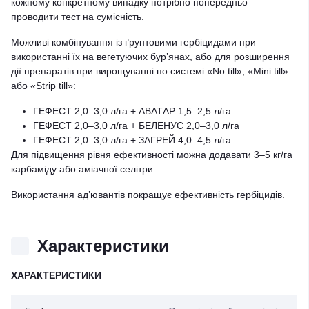
кожному конкретному випадку потрібно попередньо
проводити тест на сумісність.
Можливі комбінування із ґрунтовими гербіцидами при
використанні їх на вегетуючих бур’янах, або для розширення
дії препаратів при вирощуванні по системі «No till», «Mini till»
або «Strip till»:
ГЕФЕСТ 2,0–3,0 л/га + АВАТАР 1,5–2,5 л/га
ГЕФЕСТ 2,0–3,0 л/га + БЕЛЕНУС 2,0–3,0 л/га
ГЕФЕСТ 2,0–3,0 л/га + ЗАГРЕЙ 4,0–4,5 л/га
Для підвищення рівня ефективності можна додавати 3–5 кг/га
карбаміду або аміачної селітри.
Використання ад’ювантів покращує ефективність гербіцидів.
Характеристики
ХАРАКТЕРИСТИКИ