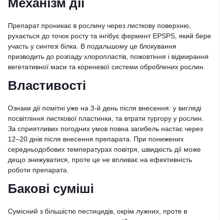
Механізм дії
Препарат проникає в рослину через листкову поверхню,
рухається до точок росту та інгібує фермент EPSPS, який бере
участь у синтезі білка. В подальшому це блокування
призводить до розпаду хлоропластів, пожовтіння і відмирання
вегетативної маси та кореневої системи оброблених рослин.
Властивості
Ознаки дії помітні уже на 3-й день після внесення: у вигляді
посвітління листкової пластинки, та втрати тургору у рослин.
За сприятливих погодних умов повна загибель настає через
12–20 днів після внесення препарата. При понижених
середньодобових температурах повітря, швидкість дії може
дещо знижуватися, проте це не впливає на ефективність
роботи препарата.
Бакові суміші
Сумісний з більшістю пестицидів, окрім лужних, проте в