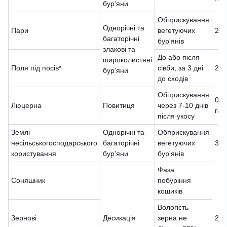
бур'яни
Обприскування
Однорічні та
Пари
вегетуючих
2,5
багаторічні
бур'янів
злакові та
До або після
широколистяні
Поля під посів*
сівби, за 3 дні
2-3
бур'яни
до сходів
Обприскування
0,6
Люцерна
Повитиця
через 7-10 днів
га
після укосу
Землі
Однорічні та
Обприскування
несільськогосподарського
багаторічні
вегетуючих
3-6
користування
бур'яни
бур'янів
Фаза
Соняшник
побуріння
кошиків
Вологість
Зернові
Десикація
зерна не
2-4