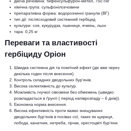
діюча речовина: тифенсульфурон-метил, 750 г/кг
хімічна група: сульфонілсечовини
препаративна форма: водорозчинні гранули (ВГ)
тип дії: післясходовий системний гербіцид
культури: соя, кукурудза, пшениця, ячмінь, льон
тара: 0,25 кг
Переваги та властивості
гербіциду Оріон
Швидка системна дія та помітний ефект (діє вже через
декілька годин після внесення).
Контроль складних дводольних бур’янів.
Висока селективність до культур.
Можливість гнучкої сівозміни без обмежень (швидко
розкладається в ґрунті ( період напіврозпаду – 6 днів)).
Економна норма внесення.
Висока ефективність проти важко знищуваних
дводольних бур’янів в посівах сої, таких як щириця,
лобода, канатник, нетреба, гірчак, хрестоцвіті бур’яни.