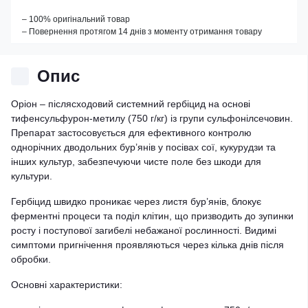
– 100% оригінальний товар
– Повернення протягом 14 днів з моменту отримання товару
Опис
Оріон – післясходовий системний гербіцид на основі
тифенсульфурон-метилу (750 г/кг) із групи сульфонілсечовин.
Препарат застосовується для ефективного контролю
однорічних дводольних бур’янів у посівах сої, кукурудзи та
інших культур, забезпечуючи чисте поле без шкоди для
культури.
Гербіцид швидко проникає через листя бур’янів, блокує
ферментні процеси та поділ клітин, що призводить до зупинки
росту і поступової загибелі небажаної рослинності. Видимі
симптоми пригнічення проявляються через кілька днів після
обробки.
Основні характеристики: