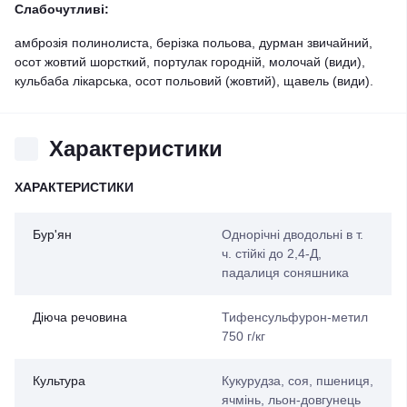
Слабочутливі:
амброзія полинолиста, берізка польова, дурман звичайний,
осот жовтий шорсткий, портулак городній, молочай (види),
кульбаба лікарська, осот польовий (жовтий), щавель (види).
Характеристики
ХАРАКТЕРИСТИКИ
Бур'ян
Однорічні дводольні в т.
ч. стійкі до 2,4-Д,
падалиця соняшника
Діюча речовина
Тифенсульфурон-метил
750 г/кг
Культура
Кукурудза, соя, пшениця,
ячмінь, льон-довгунець