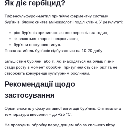
Як діє гербіцид?
Тифенсульфурон-метил пригнічує ферментну систему
бур’янів, блокує синтез амінокислот і поділ клітин. У результаті:
ріст бур’янів припиняється вже через кілька годин;
з’являються хлороз і некроз листя;
бур’яни поступово гинуть.
Повна загибель бур’янів відбувається на 10-20 добу.
Більш стійкі бур’яни, або ті, які знаходяться на більш пізній
стадії росту в момент обробки, призупиняють свій ріст та не
створюють конкуренції культурним рослинам.
Рекомендації щодо
застосування
Оріон вносять у фазу активної вегетації бур’янів. Оптимальна
температура внесення – до +25 °C.
Не проводити обробку перед дощем або за сильного вітру.