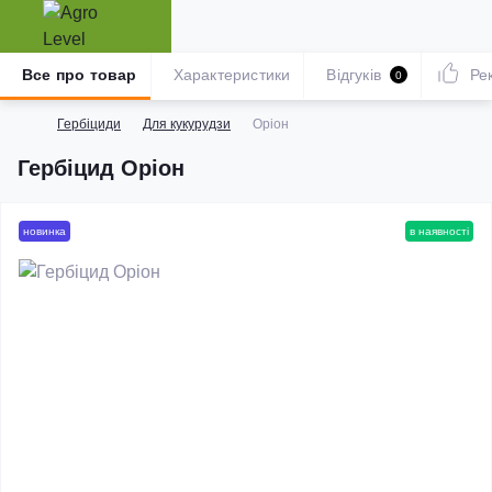
Все про товар
Характеристики
Відгуків
Ре
0
Гербіциди
Для кукурудзи
Оріон
Гербіцид Оріон
новинка
в наявності