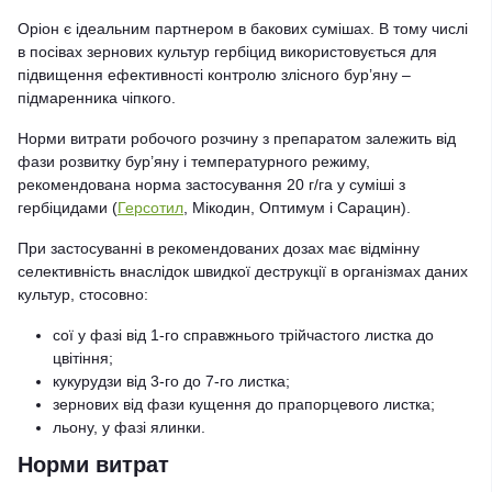
Оріон є ідеальним партнером в бакових сумішах. В тому числі
в посівах зернових культур гербіцид використовується для
підвищення ефективності контролю злісного бур’яну –
підмаренника чіпкого.
Норми витрати робочого розчину з препаратом залежить від
фази розвитку бур’яну і температурного режиму,
рекомендована норма застосування 20 г/га у суміші з
гербіцидами (
Герсотил
, Мікодин, Оптимум і Сарацин).
При застосуванні в рекомендованих дозах має відмінну
селективність внаслідок швидкої деструкції в організмах даних
культур, стосовно:
сої у фазі від 1-го справжнього трійчастого листка до
цвітіння;
кукурудзи від 3-го до 7-го листка;
зернових від фази кущення до прапорцевого листка;
льону, у фазі ялинки.
Норми витрат