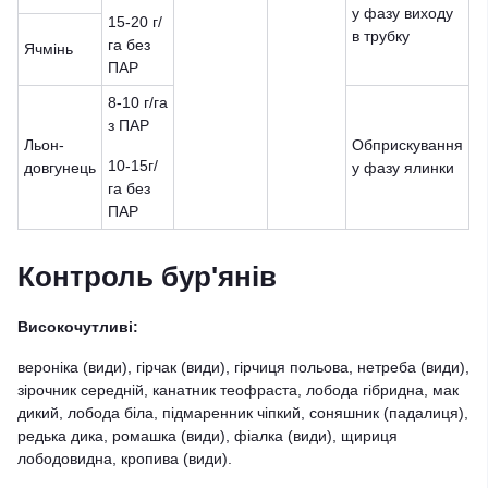
у фазу виходу
15-20 г/
в трубку
га без
Ячмінь
ПАР
8-10 г/га
з ПАР
Льон-
Обприскування
10-15г/
довгунець
у фазу ялинки
га без
ПАР
Контроль бур'янів
Високочутливі:
вероніка (види), гірчак (види), гірчиця польова, нетреба (види),
зірочник середній, канатник теофраста, лобода гібридна, мак
дикий, лобода біла, підмаренник чіпкий, соняшник (падалиця),
редька дика, ромашка (види), фіалка (види), щириця
лободовидна, кропива (види).