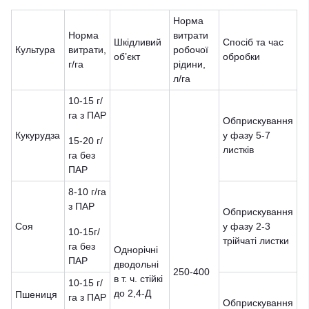
Норма
Норма
витрати
Шкідливий
Спосіб та час
Культура
витрати,
робочої
об’єкт
обробки
г/га
рідини,
л/га
10-15 г/
га з ПАР
Обприскування
Кукурудза
у фазу 5-7
15-20 г/
листків
га без
ПАР
8-10 г/га
з ПАР
Обприскування
Соя
у фазу 2-3
10-15г/
трійчаті листки
га без
Однорічні
ПАР
дводольні
250-400
в т. ч. стійкі
10-15 г/
до 2,4-Д
Пшениця
га з ПАР
Обприскування