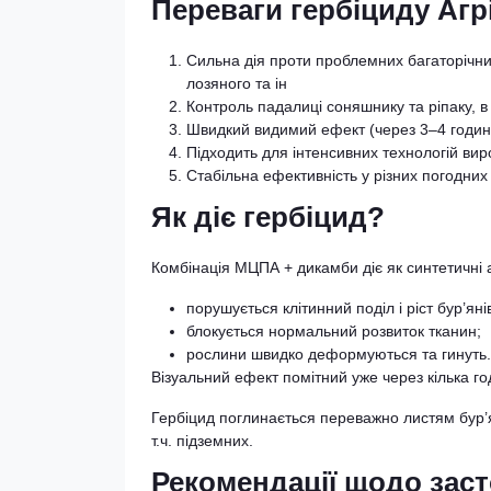
Переваги гербіциду Агр
Сильна дія проти проблемних багаторічних
лозяного та ін
Контроль падалиці соняшнику та ріпаку, в т.
Швидкий видимий ефект (через 3–4 години
Підходить для інтенсивних технологій вир
Стабільна ефективність у різних погодних
Як діє гербіцид?
Комбінація МЦПА + дикамби діє як синтетичні 
порушується клітинний поділ і ріст бур’яні
блокується нормальний розвиток тканин;
рослини швидко деформуються та гинуть.
Візуальний ефект помітний уже через кілька го
Гербіцид поглинається переважно листям бур’я
т.ч. підземних.
Рекомендації щодо зас