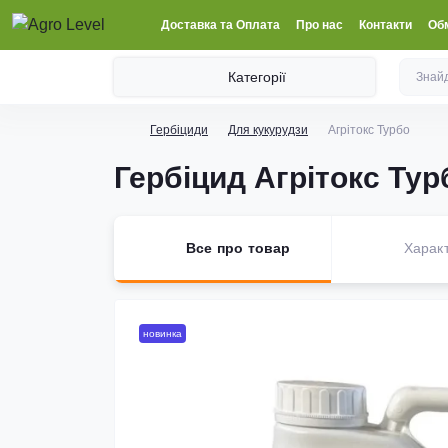
Доставка та Оплата
Про нас
Контакти
Обм
Категорії
Гербіциди
Для кукурудзи
Агрітокс Турбо
Гербіцид Агрітокс Тур
Все про товар
Харак
новинка