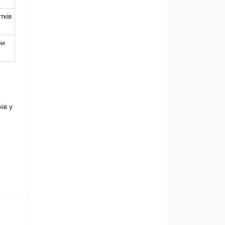
тків
ри
ів у