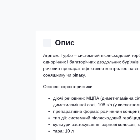
Опис
Агрітокс Турбо – системний післясходовий герб
однорічних і багаторічних дводольних бур’янів
речовин препарат ефективно контролює навіть 
соняшнику чи ріпаку.
Основні характеристики:
діючі речовини: МЦПА (диметиламінна сіль)
диметиламінної солі, 108 г/л (у кислотному
препаративна форма: розчинний концент
тип дії: системний післясходовий гербіцид
культури застосування: зернові колосові, 
тара: 10 л