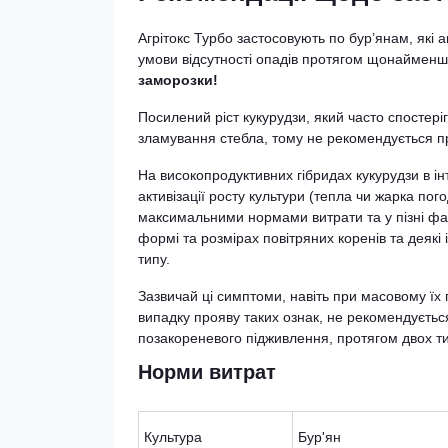
Агрітокс Турбо застосовують по бур’янам, які а
умови відсутності опадів протягом щонайменш
заморозки!
Посилений ріст кукурудзи, який часто спостері
зламування стебла, тому не рекомендується про
На високопродуктивних гібридах кукурудзи в і
активізації росту культури (тепла чи жарка пог
максимальними нормами витрати та у пізні фаз
формі та розмірах повітряних коренів та деякі і
типу.
Зазвичай ці симптоми, навіть при масовому їх 
випадку прояву таких ознак, не рекомендуєтьс
позакореневого підживлення, протягом двох ти
Норми витрат
Культура
Бур'ян