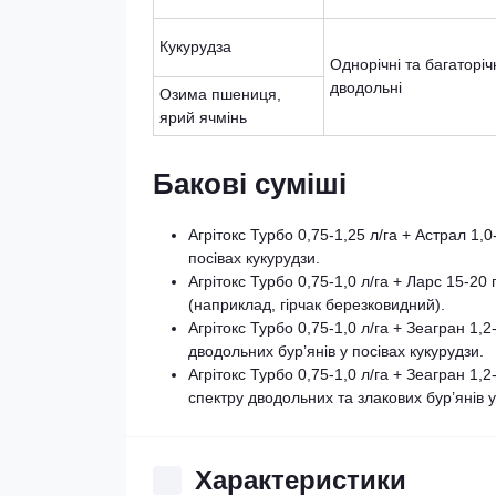
Кукурудза
Однорічні та багаторіч
дводольні
Озима пшениця,
ярий ячмінь
Бакові суміші
Агрітокс Турбо 0,75-1,25 л/га + Астрал 1,
посівах кукурудзи.
Агрітокс Турбо 0,75-1,0 л/га + Ларс 15-20 
(наприклад, гірчак березковидний).
Агрітокс Турбо 0,75-1,0 л/га + Зеагран 1
дводольних бур’янів у посівах кукурудзи.
Агрітокс Турбо 0,75-1,0 л/га + Зеагран 1,
спектру дводольних та злакових бур’янів у
Характеристики