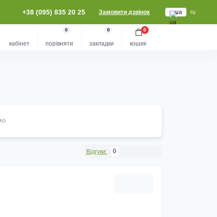
+38 (095) 835 20 25
Замовити дзвінок
ua
ru
0
0
0
кабінет
порівняти
закладки
кошик
мо
0
Відгуки: