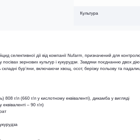
Культура
іцид селективної дії від компанії Nufarm, призначений для контрол
 у посівах зернових культур і кукурудзи. Завдяки поєднанню двох ді
складні бур’яни, включаючи хвощ, осот, берізку польову та падали
 808 г/л (660 г/л у кислотному еквіваленті), дикамба у вигляді
 еквіваленті – 90 г/л)
рат
кукурудза