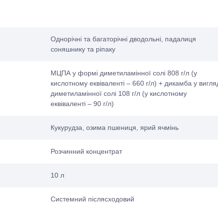
Однорічні та багаторічні дводольні, падалиця
соняшнику та ріпаку
МЦПА у формі диметиламінної солі 808 г/л (у
кислотному еквіваленті – 660 г/л) + дикамба у вигля
диметиламінної солі 108 г/л (у кислотному
еквіваленті – 90 г/л)
Кукурудза, озима пшениця, ярий ячмінь
Розчинний концентрат
10 л
Системний післясходовий