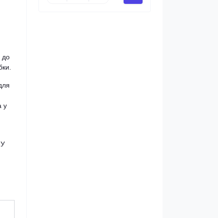
 до
бки.
для
а у
 У