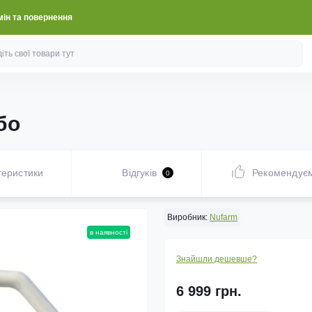
ін та повернення
бо
теристики
Відгуків
Рекомендує
0
Виробник:
Nufarm
в наявності
Знайшли дешевше?
6 999 грн.