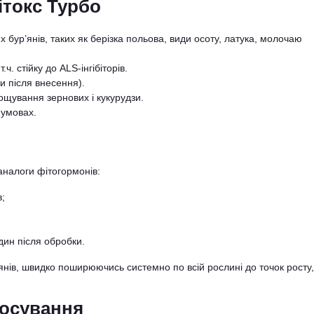
ітокс Турбо
 бур’янів, таких як берізка польова, види осоту, латука, молочаю
ч. стійку до ALS-інгібіторів.
 після внесення).
ощування зернових і кукурудзи.
 умовах.
аналоги фітогормонів:
в;
дин після обробки.
нів, швидко поширюючись системно по всій рослині до точок росту,
тосування