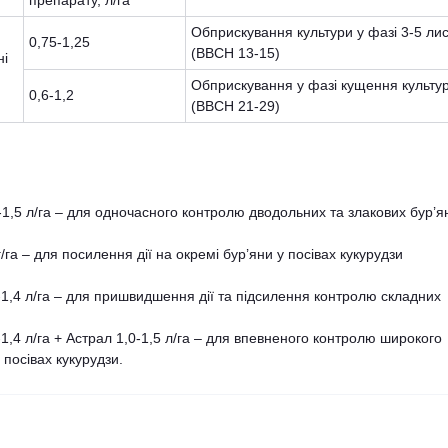
препарату, л/га
Обприскування культури у фазі 3-5 лис
0,75-1,25
(BBCH 13-15)
ні
Обприскування у фазі кущення культу
0,6-1,2
(ВВСН 21-29)
0-1,5 л/га – для одночасного контролю дводольних та злакових бур’ян
г/га – для посилення дії на окремі бур’яни у посівах кукурудзи
,2-1,4 л/га – для пришвидшення дії та підсилення контролю складних
2-1,4 л/га + Астрал 1,0-1,5 л/га – для впевненого контролю широкого
 посівах кукурудзи.