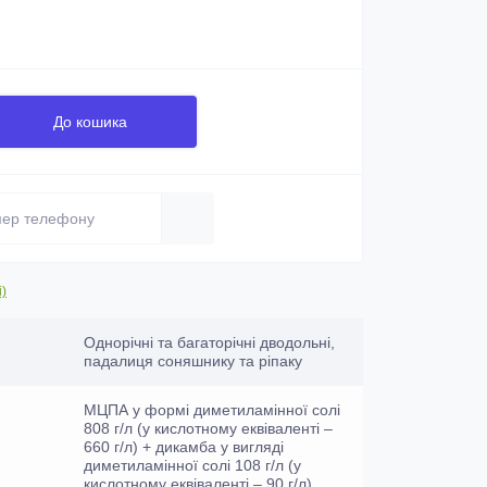
До кошика
і)
Однорічні та багаторічні дводольні,
падалиця соняшнику та ріпаку
МЦПА у формі диметиламінної солі
808 г/л (у кислотному еквіваленті –
660 г/л) + дикамба у вигляді
диметиламінної солі 108 г/л (у
кислотному еквіваленті – 90 г/л)