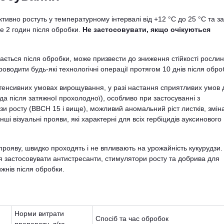
ктивно ростуть у температурному інтервалі від +12 °С до 25 °С та за
е 2 годин після обробки.
Не застосовувати, якщо очікуються
гається після обробки, може призвести до зниження стійкості рослин
водити будь-які технологічні операції протягом 10 днів після обро
нтенсивних умовах вирощування, у разі настання сприятливих умов 
ода після затяжної прохолодної), особливо при застосуванні з
и росту (ВВСН 15 і вище), можливий аномальний ріст листків, змін
нші візуальні прояви, які характерні для всіх гербіцидів ауксинового
прояву, швидко проходять і не впливають на урожайність кукурудзи.
я застосовувати антистресанти, стимулятори росту та добрива для
жнів після обробки.
Норми витрати
Спосіб та час обробок