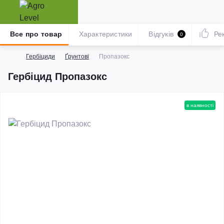
Все про товар
Характеристики
Відгуків
Ре
0
Гербіциди
Ґрунтові
Пропазокс
Гербіцид Пропазокс
в наявності