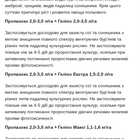
амброзії, грициків, видів падалиці соняшника. Крім цього
суттєво пригнічує ріст і розвиток хвоща польового.
Пропазокс 2,0-3,0 л/га + Геліос 2,0-3,0 л/га
Застосовується досходово для захисту сої та соняшника з
метою знищення повного спектру вегетуючих бурʼянів та
різних типів падалиці культурних рослин. Не застосовувати
пізніше ніж за 4-5 діб до проростання культур, оскільки при
активному поглинанні проростками діючих речовин можливі
прояви фітотоксичності.
Пропазокс 2,0-3,0 л/га + Геліос Екстра 1,5-2,0 л/га
Застосовується досходово для захисту сої та соняшника з
метою знищення повного спектру вегетуючих бурʼянів та
різних типів падалиці культурних рослин. Не застосовувати
пізніше ніж за 4-5 діб до проростання культур, оскільки при
активному поглинанні проростками діючих речовин можливі
прояви фітотоксичності.
Пропазокс 2,0-3,0 л/га + Геліос Максі 1,1-1,6 кг/га
Застосовується досходово для захисту сої та соняшника з