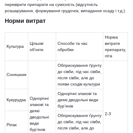
перевірити препарати на сумісність (відсутність
розшарування, формування грудочок, випадання осаду і т.д.).
Норми витрат
Норма
Цільові
Способи та час
витрати
Культура
обʼєкти
обробки
препарату,
л/га
Обприскування ґрунту
до сівби, під час сівби,
Соняшник
після сівби, але до
появи сходів культури
Однорічні злакові та
Однорічні
Кукурудза
деякі дводольні види
злакові та
бур’янів
деякі
2-3
Обприскування ґрунту
дводольні
до сівби, під час сівби,
види
Ріпак
після сівби, але до
бур’янів