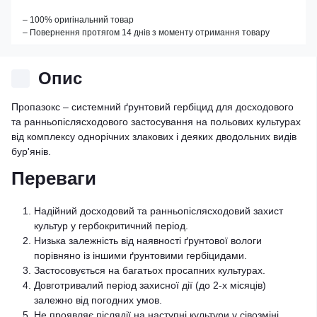
– 100% оригінальний товар
– Повернення протягом 14 днів з моменту отримання товару
Опис
Пропазокс – системний ґрунтовий гербіцид для досходового
та ранньопіслясходового застосування на польових культурах
від комплексу однорічних злакових і деяких дводольних видів
бур'янів
.
Переваги
Надійний досходовий та ранньопіслясходовий захист
культур у гербокритичний період.
Низька залежність від наявності ґрунтової вологи
порівняно із іншими ґрунтовими гербіцидами.
Застосовується на багатьох просапних культурах.
Довготривалий період захисної дії (до 2-х місяців)
залежно від погодних умов.
Не проявляє післядії на наступні культури у сівозміні.