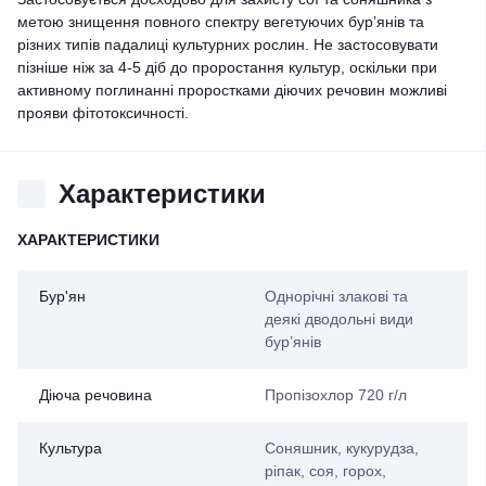
метою знищення повного спектру вегетуючих бурʼянів та
різних типів падалиці культурних рослин. Не застосовувати
пізніше ніж за 4-5 діб до проростання культур, оскільки при
активному поглинанні проростками діючих речовин можливі
прояви фітотоксичності.
Характеристики
ХАРАКТЕРИСТИКИ
Бур'ян
Однорічні злакові та
деякі дводольні види
бур’янів
Діюча речовина
Пропiзохлор 720 г/л
Культура
Соняшник, кукурудза,
ріпак, соя, горох,