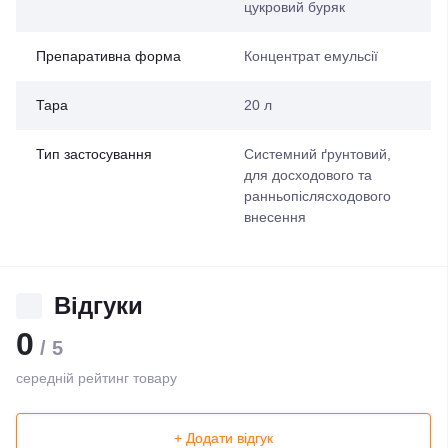
цукровий буряк
Препаративна форма
Концентрат емульсії
Тара
20 л
Тип застосування
Системний ґрунтовий,
для досходового та
ранньопіслясходового
внесення
Відгуки
0
/ 5
середній рейтинг товару
+ Додати відгук