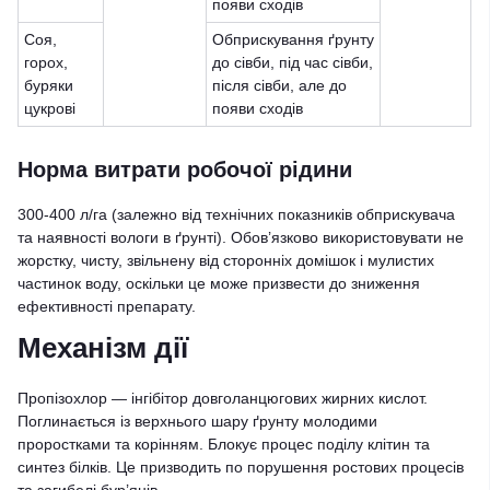
появи сходів
Соя,
Обприскування ґрунту
горох,
до сівби, під час сівби,
буряки
після сівби, але до
цукрові
появи сходів
Норма витрати робочої рідини
300-400 л/га (залежно від технічних показників обприскувача
та наявності вологи в ґрунті). Обов’язково використовувати не
жорстку, чисту, звільнену від сторонніх домішок і мулистих
частинок воду, оскільки це може призвести до зниження
ефективності препарату.
Механізм дії
Пропізохлор — інгібітор довголанцюгових жирних кислот.
Поглинається із верхнього шару ґрунту молодими
проростками та корінням. Блокує процес поділу клітин та
синтез білків. Це призводить по порушення ростових процесів