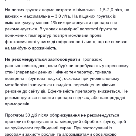
На легких ґрунтах норма витрати мінімальна – 1,5-2,0 л/га, на
важких – максимальна – 3,0 л/га. На піщаних ґрунтах із
вмістом гумусу менше 1% використовувати препарат не
рекомендується. В умовах надмірної вологості ґрунту та
понижених температур повітря можливий прояв
фітотоксичності у вигляді гофрованості листя, що не впливає
на майбутню врожайність.
Не рекомендується застосовувати
Пропазокс
ранньопіслясходово, коли бур’яни перебувають у стресовому
стані (перепади денних і нічних температур, тривала
повітряна і ґрунтова посуха), оскільки при уповільненому
метаболізмі знижується швидкість переміщення діючих
речовин до сайту дії. Ефективність препарату знижається. Не
рекомендується вносити препарат під час, або напередодні
приморозків.
Протягом 30 діб після обприскування не рекомендується
проводити боронування та міжрядний обробіток ґрунту, щоб
не зруйнувати гербіцидний екран. При застосуванні із
засобами захисту рослин та агрохімікатами обов’язково