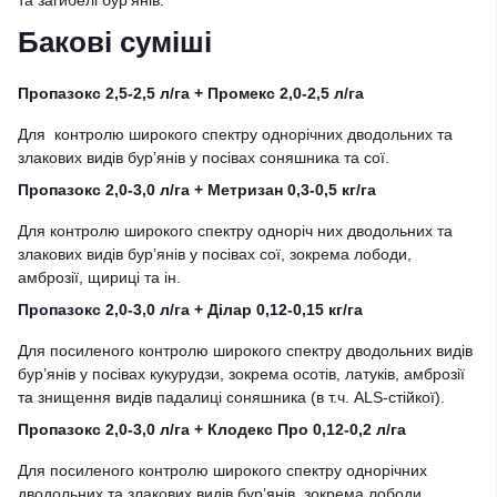
та загибелі бур’янів.
Бакові суміші
Пропазокс 2,5-2,5 л/га + Промекс 2,0-2,5 л/га
Для контролю широкого спектру однорічних дводольних та
злакових видів бурʼянів у посівах соняшника та сої.
Пропазокс 2,0-3,0 л/га + Метризан 0,3-0,5 кг/га
Для контролю широкого спектру одноріч них дводольних та
злакових видів бурʼянів у посівах сої, зокрема лободи,
амброзії, щириці та ін.
Пропазокс 2,0-3,0 л/га + Ділар 0,12-0,15 кг/га
Для посиленого контролю широкого спектру дводольних видів
бурʼянів у посівах кукурудзи, зокрема осотів, латуків, амброзії
та знищення видів падалиці соняшника (в т.ч. ALS-стійкої).
Пропазокс 2,0-3,0 л/га + Клодекс Про 0,12-0,2 л/га
Для посиленого контролю широкого спектру однорічних
дводольних та злакових видів бурʼянів, зокрема лободи,