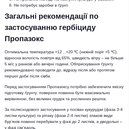
Не потребує заробки в ґрунт.
Загальні рекомендації по
застосуванню гербіциду
Пропазокс
Оптимальна температура +12…+20 ºС (нижній поріг +5 ºС),
відносна вологість повітря від 65%, швидкість вітру – не більше
5 м/с у ранкові або вечірні години. Обприскування ґрунту
рекомендовано проводити до, відразу після або протягом
першої доби після сівби.
Перед застосуванням Пропазоксу потрібно забезпечити якісну
підготовку ґрунту: поверхня повинна бути максимально
вирівняною, без великих грудок та рослинних решток.
За післясходового застосування у посівах кукурудзи (фаза 3-4
листки культури) та ріпаку (фаза 2-4 листки) злакові види
бур’янів повинні перебувати у фазі до 2 листків, а дводольні –
у фазі сім’ядоль.