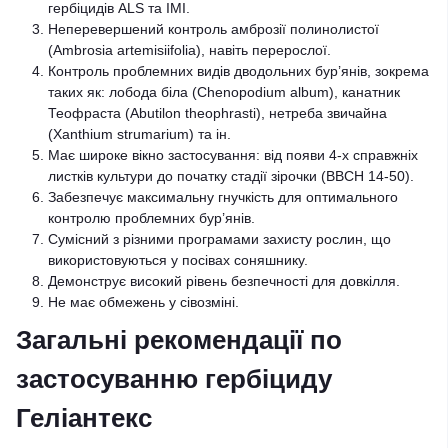
гербіцидів ALS та IMI.
Неперевершений контроль амброзії полинолистої
(Ambrosia artemisiifolia), навіть перерослої.
Контроль проблемних видів дводольних бур’янів, зокрема
таких як: лобода біла (Chenopodium album), канатник
Теофраста (Abutilon theophrasti), нетреба звичайна
(Xanthium strumarium) та ін.
Має широке вікно застосування: від появи 4-х справжніх
листків культури до початку стадії зірочки (ВВСН 14-50).
Забезпечує максимальну гнучкість для оптимального
контролю проблемних бур’янів.
Сумісний з різними програмами захисту рослин, що
використовуються у посівах соняшнику.
Демонструє високий рівень безпечності для довкілля.
Не має обмежень у сівозміні.
Загальні рекомендації по
застосуванню гербіциду
Геліантекс