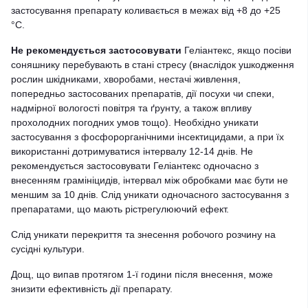
застосування препарату коливається в межах від +8 до +25
°С.
Не рекомендується застосовувати
Геліантекс, якщо посіви
соняшнику перебувають в стані стресу (внаслідок ушкодження
рослин шкідниками, хворобами, нестачі живлення,
попередньо застосованих препаратів, дії посухи чи спеки,
надмірної вологості повітря та ґрунту, а також впливу
прохолодних погодних умов тощо). Необхідно уникати
застосування з фосфорорганічними інсектицидами, а при їх
використанні дотримуватися інтервалу 12-14 днів. Не
рекомендується застосовувати Геліантекс одночасно з
внесенням грамініцидів, інтервал між обробками має бути не
меншим за 10 днів. Слід уникати одночасного застосування з
препаратами, що мають рістрегулюючий ефект.
Слід уникати перекриття та знесення робочого розчину на
сусідні культури.
Дощ, що випав протягом 1-ї години після внесення, може
знизити ефективність дії препарату.