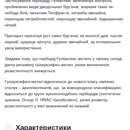
Застосування гербіциду Геліантекс забезпечує контроль
проблемних видів дводольних бур’янів, зокрема таких як
лобода біла, канатник Теофраста, нетреба звичайна,
чорнощир нетреболистий, чорнощир звичайний, підмаренник
чіпкий.
Препарат пригнічує ріст таких бур’янів, як коноплі дикі, паслін
чорний, щириця загнута, дурман звичайний, за оптимальних
умов використання.
Завдяки тому, що гербіцид Геліантекс містить у своєму складі
діючу речовину галауксифен-метил, ризик виникнення
резистентності знижується.
Галауксифен-метил відноситься до нового класу хімічних
сполук – арилпіколінатів, що, за міжнародною класифікацією,
відноситься до групи ауксиноподібних гербіцидів (синтетичні
ауксини, Group O, HRAC classification), ризик розвитку
резистентності у якої визначений як низький.
Характеристики