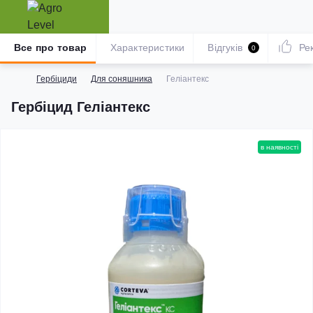
Все про товар
Характеристики
Відгуків
Ре
0
Гербіциди
Для соняшника
Геліантекс
Гербіцид Геліантекс
в наявності