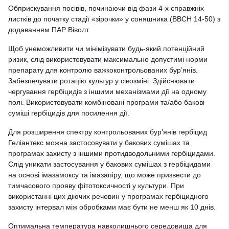
Обприскування посівів, починаючи від фази 4-х справжніх
листків до початку стадії «зірочки» у соняшника (ВВСН 14-50) з
додаванням ПАР Віволт.
Щоб унеможливити чи мінімізувати будь-який потенційний
ризик, слід використовувати максимально допустимі норми
препарату для контролю важкоконтрольованих бур’янів.
Забезпечувати ротацію культур у сівозміні. Здійснювати
чергування гербіцидів з іншими механізмами дії на одному
полі. Використовувати комбіновані програми та/або бакові
суміші гербіцидів для посилення дії.
Для розширення спектру контрольованих бур’янів гербіцид
Геліантекс можна застосовувати у бакових сумішах та
програмах захисту з іншими протидводольними гербіцидами.
Слід уникати застосування у бакових сумішах з гербіцидами
на основі імазамоксу та імазапіру, що може призвести до
тимчасового прояву фітотоксичності у культури. При
використанні цих діючих речовин у програмах гербіцидного
захисту інтервал між обробками має бути не менш як 10 днів.
Оптимальна температура навколишнього середовища для