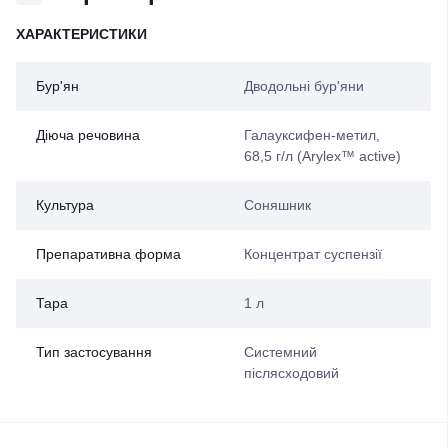
ХАРАКТЕРИСТИКИ
Бур'ян
Дводольні бур'яни
Діюча речовина
Галауксифен-метил,
68,5 г/л (Arylex™ active)
Культура
Соняшник
Препаративна форма
Концентрат суспензії
Тара
1 л
Тип застосування
Системний
післясходовий