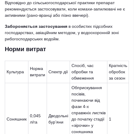
Відповідно до сільськогосподарської практики препарат
рекомендується застосовувати, коли комахи-запилювачі не є
активними (рано-вранці або пізно ввечері).
Забороняється застосування
в особистих підсобних
господарствах, авіаційним методом, у водоохоронній зоні
рибогосподарських водойм.
Норми витрат
Спосіб, час
Кратність
Норма
Культура
Спектр дії
обробки та
обробок
витрати
обмеження
за сезон
Обприскування
посівів,
починаючи від
фази 4-х
справжніх листків
0,045
Дводольні
Соняшник
до початку стадії
1
л/га
бур’яни
«зірочки» у
соняшника