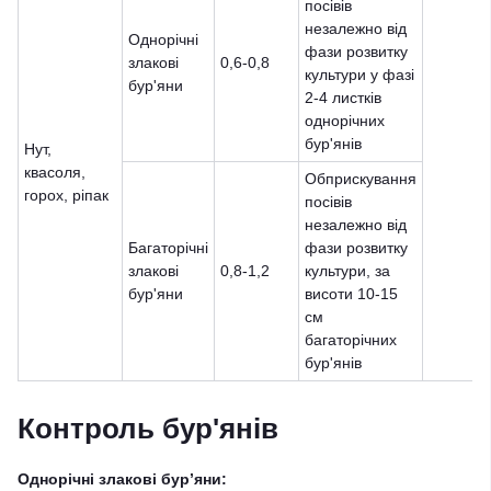
посівів
незалежно від
Однорічні
фази розвитку
злакові
0,6-0,8
культури у фазі
бур'яни
2-4 листків
однорічних
бур'янів
Нут,
квасоля,
Обприскування
горох, ріпак
посівів
незалежно від
Багаторічні
фази розвитку
злакові
0,8-1,2
культури, за
бур'яни
висоти 10-15
см
багаторічних
бур'янів
Контроль бур'янів
Однорічні злакові бур’яни: