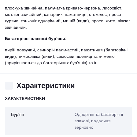
плоскуха звичайна, пальчатка криваво-червона, лисохвіст,
метлюг звичайний, канарник, пажитниця, стоколос, просо
куряче, тонконіг однорічний, мишій (види), просо, жито, вівсюг
звичайний.
Багаторічні злакові бур’яни:
пирій повзучий, свинорій пальчастий, пажитниця (багаторічні
види), тимофіївка (види), самосіви пшениці та ячменю
(прирівнюється до багаторічних бур’янів) та ін.
Характеристики
ХАРАКТЕРИСТИКИ
Бур'ян
Однорічні та багаторічні
злакові, падалиця
зернових