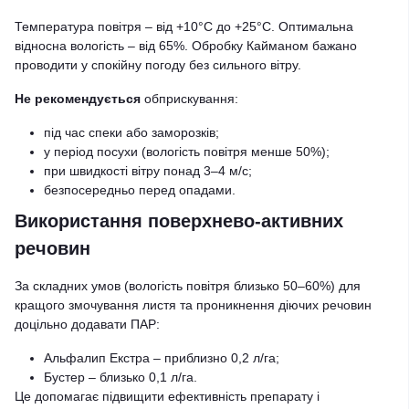
Температура повітря – від +10°С до +25°С. Оптимальна
відносна вологість – від 65%. Обробку Кайманом бажано
проводити у спокійну погоду без сильного вітру.
Не рекомендується
обприскування:
під час спеки або заморозків;
у період посухи (вологість повітря менше 50%);
при швидкості вітру понад 3–4 м/с;
безпосередньо перед опадами.
Використання поверхнево-активних
речовин
За складних умов (вологість повітря близько 50–60%) для
кращого змочування листя та проникнення діючих речовин
доцільно додавати ПАР:
Альфалип Екстра – приблизно 0,2 л/га;
Бустер – близько 0,1 л/га.
Це допомагає підвищити ефективність препарату і