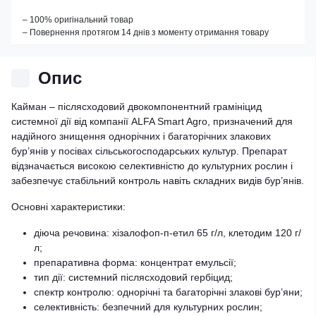
– 100% оригінальний товар
– Повернення протягом 14 днів з моменту отримання товару
Опис
Кайман – післясходовий двокомпонентний грамініцид
системної дії від компанії ALFA Smart Agro, призначений для
надійного знищення однорічних і багаторічних злакових
бур’янів у посівах сільськогосподарських культур. Препарат
відзначається високою селективністю до культурних рослин і
забезпечує стабільний контроль навіть складних видів бур’янів.
Основні характеристики:
діюча речовина: хізалофоп-п-етил 65 г/л, клетодим 120 г/
л;
препаративна форма: концентрат емульсії;
тип дії: системний післясходовий гербіцид;
спектр контролю: однорічні та багаторічні злакові бур’яни;
селективність: безпечний для культурних рослин;