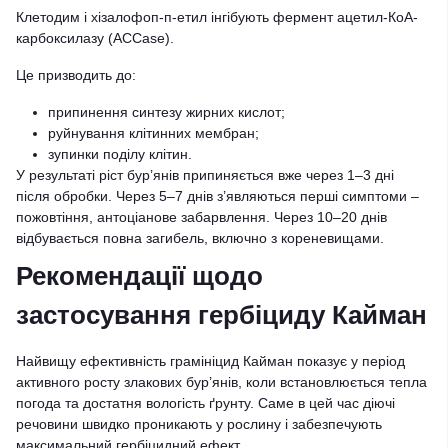
Клетодим і хізалофоп-п-етил інгібують фермент ацетил-КоА-
карбоксилазу (ACCase).
Це призводить до:
припинення синтезу жирних кислот;
руйнування клітинних мембран;
зупинки поділу клітин.
У результаті ріст бур’янів припиняється вже через 1–3 дні
після обробки. Через 5–7 днів з’являються перші симптоми –
пожовтіння, антоціанове забарвлення. Через 10–20 днів
відбувається повна загибель, включно з кореневищами.
Рекомендації щодо
застосування гербіциду Кайман
Найвищу ефективність грамініцид Кайман показує у період
активного росту злакових бур’янів, коли встановлюється тепла
погода та достатня вологість ґрунту. Саме в цей час діючі
речовини швидко проникають у рослину і забезпечують
максимальний гербіцидний ефект.