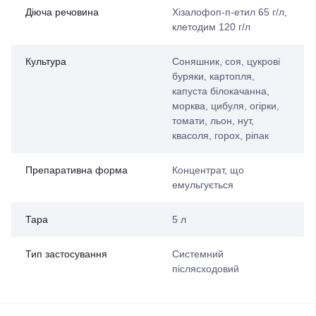
Діюча речовина
Хізалофоп-п-етил 65 г/л,
клетодим 120 г/л
Культура
Соняшник, соя, цукрові
буряки, картопля,
капуста білокачанна,
морква, цибуля, огірки,
томати, льон, нут,
квасоля, горох, ріпак
Препаративна форма
Концентрат, що
емульгується
Тара
5 л
Тип застосування
Системний
післясходовий