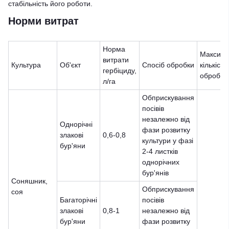
стабільність його роботи.
Норми витрат
Норма
Максим
витрати
Культура
Об'єкт
Спосіб обробки
кількість
гербіциду,
обробок
л/га
Обприскування
посівів
незалежно від
Однорічні
фази розвитку
злакові
0,6-0,8
культури у фазі
бур'яни
2-4 листків
однорічних
бур'янів
Соняшник,
Обприскування
соя
Багаторічні
посівів
злакові
0,8-1
незалежно від
бур'яни
фази розвитку