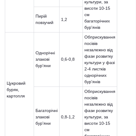
культури, за
висоти 10-15
см
Пирій
1,2
багаторічних
повзучий
бур'янів
Обприскування
посівів
незалежно від
Однорічні
фази розвитку
злакові
0,6-0,8
культури у фазі
бур'яни
2-4 листків
однорічних
бур'янів
Цукровий
буряк,
Обприскування
картопля
посівів
незалежно від
Багаторічні
фази розвитку
злакові
0,8-1,2
культури, за
бур'яни
висоти 10-15
см