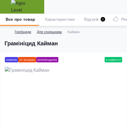
Все про товар
Характеристики
Відгуків
Ре
0
Гербіциди
Для соняшника
Кайман
Грамініцид Кайман
новинка
хіт продажу
рекомендуємо
в наявності