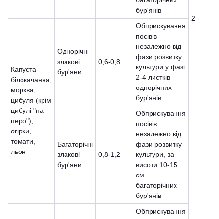
багаторічних
бур'янів
2
Обприскування
посівів
незалежно від
Однорічні
фази розвитку
злакові
0,6-0,8
культури у фазі
Капуста
бур'яни
2-4 листків
білокачанна,
однорічних
морква,
бур'янів
цибуля (крім
цибулі "на
Обприскування
перо"),
посівів
огірки,
незалежно від
томати,
Багаторічні
фази розвитку
льон
злакові
0,8-1,2
культури, за
бур'яни
висоти 10-15
см
багаторічних
бур'янів
Обприскування