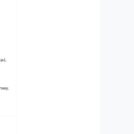
ць),
паку,