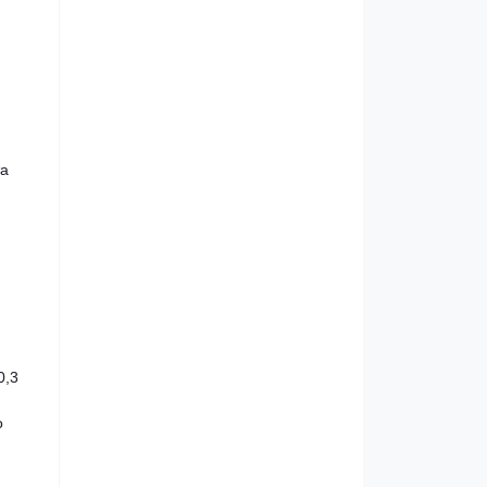
та
0,3
о