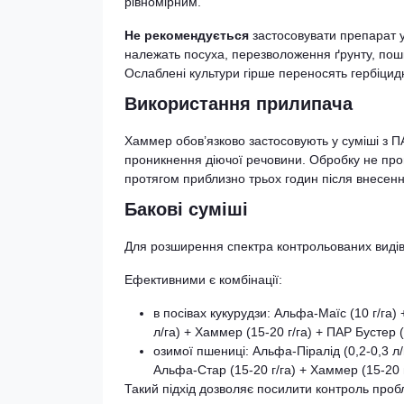
рівномірним.
Не рекомендується
застосовувати препарат у
належать посуха, перезволоження ґрунту, по
Ослаблені культури гірше переносять гербіцид
Використання прилипача
Хаммер обов’язково застосовують у суміші з 
проникнення діючої речовини. Обробку не пров
протягом приблизно трьох годин після внесенн
Бакові суміші
Для розширення спектра контрольованих видів
Ефективними є комбінації:
в посівах кукурудзи: Альфа-Маїс (10 г/га)
л/га) + Хаммер (15-20 г/га) + ПАР Бустер (0
озимої пшениці: Альфа-Піралід (0,2-0,3 л/
Альфа-Стар (15-20 г/га) + Хаммер (15-20 г
Такий підхід дозволяє посилити контроль пробл