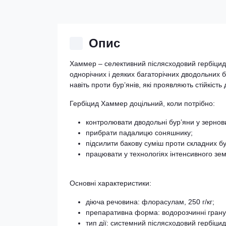
Опис
Хаммер – селективний післясходовий гербіцид 
однорічних і деяких багаторічних дводольних б
навіть проти бур’янів, які проявляють стійкіс
Гербіцид Хаммер доцільний, коли потрібно:
контролювати дводольні бур’яни у зернов
прибрати падалицю соняшнику;
підсилити бакову суміш проти складних бу
працювати у технологіях інтенсивного зе
Основні характеристики:
діюча речовина: флорасулам, 250 г/кг;
препаративна форма: водорозчинні грану
тип дії: системний післясходовий гербіцид