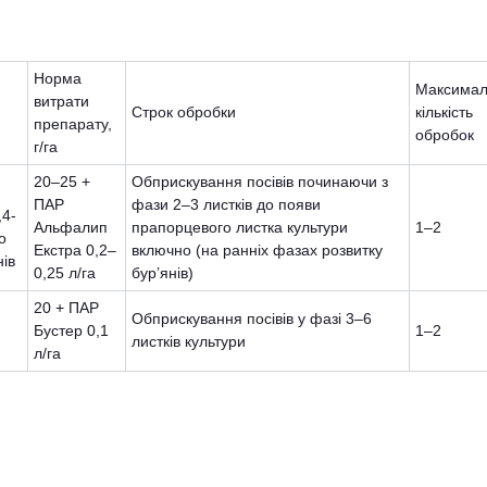
Норма
Максимал
витрати
Строк обробки
кількість
препарату,
обробок
г/га
20–25 +
Обприскування посівів починаючи з
ПАР
фази 2–3 листків до появи
,4-
Альфалип
прапорцевого листка культури
1–2
о
Екстра 0,2–
включно (на ранніх фазах розвитку
нів
0,25 л/га
бур’янів)
20 + ПАР
Обприскування посівів у фазі 3–6
Бустер 0,1
1–2
листків культури
л/га