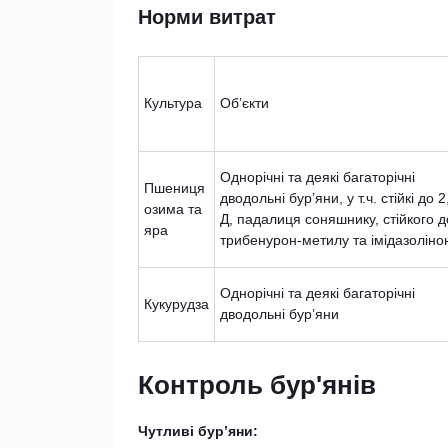
Норми витрат
Культура
Об’єкти
Однорічні та деякі багаторічні
Пшениця
дводольні бур’яни, у т.ч. стійкі до 2
озима та
Д, падалиця соняшнику, стійкого д
яра
трибенурон-метилу та імідазоліно
Однорічні та деякі багаторічні
Кукурудза
дводольні бур’яни
Контроль бур'янів
Чутливі бур’яни: