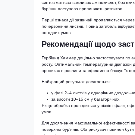
синтез життєво важливих амінокислот, без яких
бур’яни поступово припиняють розвиток.
Перші ознаки дії зазвичай проявляються через к
почервоніння листків. Повна загибель відбуває
погодних умов.
Рекомендації щодо зас
Гербіцид Хаммер доцільно застосовувати по ак
росту. Оптимальний температурний діапазон д
проникає в рослини та ефективно блокує їх по
Найкращий результат досягається:
у фазі 2–4 листків у однорічних дводольни
за висоти 10–15 см у багаторічних.
Якщо обробка проводиться у пізніші фази, еф
умов.
Для досягнення максимальної ефективності ва
поверхню бур’янів. Обприскувач повинен бути 