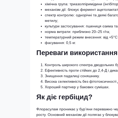
хімічна група: триазолпіримідини (інгібіто
механізм дії: блокує фермент ацетолактатс
спектр контролю: однорічні та деякі багато
метилу;
культури застосування: пшениця озима та 
норма витрати: приблизно 20–25 г/га;
температурний режим внесення: від +5°С
фасування: 0,5 кг.
Переваги використання
Контроль широкого спектра дводольних бу
Ефективність проти стійких до 2,4-Д і дика
Знищення падалиці соняшнику.
Висока селективність без фітотоксичності 
Хороший партнер у бакових сумішах.
Як діє гербіцид?
Флорасулам проникає у бур’яни переважно чер
росту. Основний механізм дії полягає у блоку