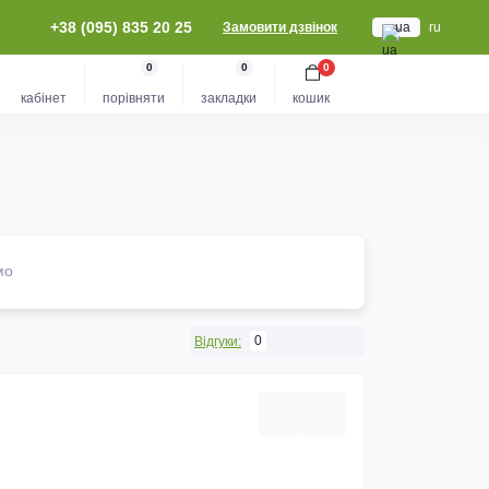
+38 (095) 835 20 25
Замовити дзвінок
ua
ru
0
0
0
кабінет
порівняти
закладки
кошик
мо
0
Відгуки: