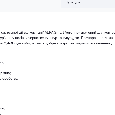
Культура
системної дії від компанії ALFA Smart Agro, призначений для конт
ур’янів у посівах зернових культур та кукурудзи. Препарат ефектив
ть до 2,4-Д і дикамби, а також добре контролює падалицю соняшнику.
их;
р’янів;
млеробства;
ли;
;