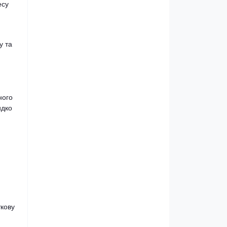
есу
у та
ного
идко
ткову