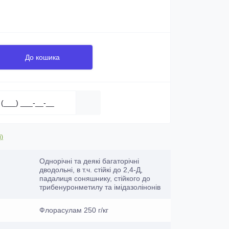
До кошика
і)
Однорічні та деякі багаторічні
дводольні, в т.ч. стійкі до 2,4-Д,
падалиця соняшнику, стійкого до
трибенуронметилу та імідазолінонів
Флорасулам 250 г/кг