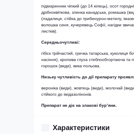
підмаренник чіпкий (до 14 кілець), осот городн
дрібноквіткова, злинка канадська, ромашка (ви
(падалиця, стійка до трибенурон-метилу, імазет
волошка синя, кучерявець Софії, нагідки звича
листків).
Середньочутливі:
гібіск трійчастий, гречка татарська, куколиця 
насіння); кропива глуха стеблообгортаюча та п
горошок (види), вика польова.
Низьку чутливість до дії препарату прояв
вероніка (види), жовтець (види), молочай (види
стійкого до імідазолінонів.
Препарат не діє на злакові бур’яни.
Характеристики