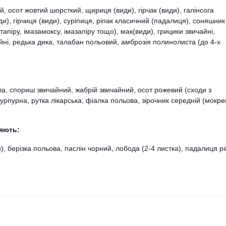
ій, осот жовтий шорсткий, щириця (види), гірчак (види), галінсога
ди), гірчиця (види), суріпиця, ріпак класичний (падалиця), соняшник
апіру, імазамоксу, імазапіру тощо), мак(види), грицики звичайні,
йні, редька дика, талабан польовий, амброзія полинолиста (до 4-х
біла, спориш звичайний, жабрій звичайний, осот рожевий (сходи з
урпурна, рутка лікарська, фіалка польова, зірочник середній (мокре
ляють:
), берізка польова, паслін чорний, лобода (2-4 листка), падалиця рі