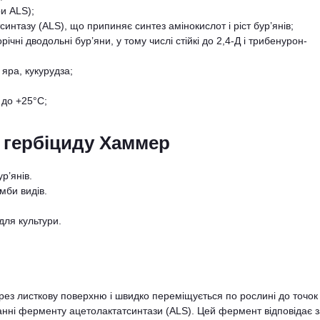
ри ALS);
интазу (ALS), що припиняє синтез амінокислот і ріст бур’янів;
річні дводольні бур’яни, у тому числі стійкі до 2,4-Д і трибенурон-
яра, кукурудза;
 до +25°С;
 гербіциду Хаммер
р’янів.
мби видів.
для культури.
ез листкову поверхню і швидко переміщується по рослині до точок
ванні ферменту ацетолактатсинтази (ALS). Цей фермент відповідає 