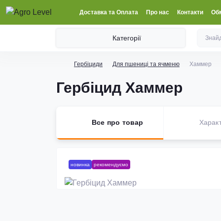
Доставка та Оплата
Про нас
Контакти
Обм
Категорії
Гербіциди
Для пшениці та ячменю
Хаммер
Гербіцид Хаммер
Все про товар
Харак
новинка
рекомендуємо