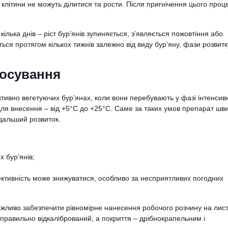
 клітини не можуть ділитися та рости. Після пригнічення цього проц
ілька днів – ріст бур’янів зупиняється, з’являється пожовтіння або
ться протягом кількох тижнів залежно від виду бур’яну, фази розвитк
тосування
тивно вегетуючих бур’янах, коли вони перебувають у фазі інтенсив
ля внесення – від +5°С до +25°С. Саме за таких умов препарат шв
дальший розвиток.
х бур’янів;
ективність може знижуватися, особливо за несприятливих погодних
жливо забезпечити рівномірне нанесення робочого розчину на лис
правильно відкалібрований, а покриття – дрібнокрапельним і