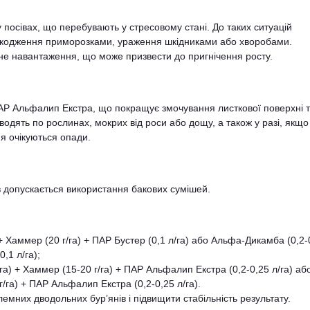
 посівах, що перебувають у стресовому стані. До таких ситуацій
шкодження приморозками, ураження шкідниками або хворобами.
не навантаження, що може призвести до пригнічення росту.
ПАР Альфалип Екстра, що покращує змочування листкової поверхні 
одять по рослинах, мокрих від роси або дощу, а також у разі, якщо
я очікуються опади.
 допускається використання бакових сумішей.
 + Хаммер (20 г/га) + ПАР Бустер (0,1 л/га) або Альфа-Дикамба (0,2-
,1 л/га);
га) + Хаммер (15-20 г/га) + ПАР Альфалип Екстра (0,2-0,25 л/га) аб
/га) + ПАР Альфалип Екстра (0,2-0,25 л/га).
емних дводольних бур’янів і підвищити стабільність результату.