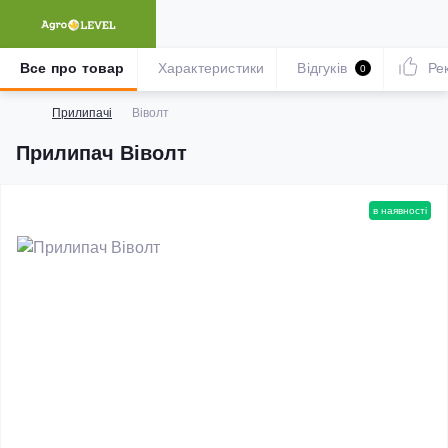
Все про товар
Характеристики
Відгуків
Ре
0
Прилипачі
Віволт
Прилипач Віволт
в наявності