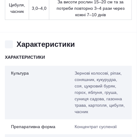
За висоти рослин 15–20 см та за
Цибуля,
3,0–4,0
потреби повторно 3–4 рази через
часник
кожні 7–10 днів
Характеристики
ХАРАКТЕРИСТИКИ
Культура
Зернові колосові, ріпак,
соняшник, кукурудза,
соя, цукровий буряк,
горох, яблуня, груша,
суниця садова, газонна
трава, картопля, цибуля,
часник
Препаративна форма
Концентрат суспензії