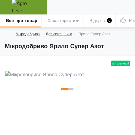
Все про товар
Характеристики
Відгуків
Ре
0
Мікродобрива
Для соняшника
Ярило Супер Азот
Мікродобриво Ярило Супер Азот
в наявності