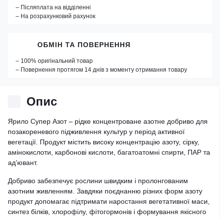
– Післяплата на відділенні
– На розрахунковий рахунок
ОБМІН ТА ПОВЕРНЕННЯ
– 100% оригінальний товар
– Повернення протягом 14 днів з моменту отримання товару
Опис
Ярило Супер Азот – рідке концентроване азотне добриво для
позакореневого підживлення культур у період активної
вегетації. Продукт містить високу концентрацію азоту, сірку,
амінокислоти, карбонові кислоти, багатоатомні спирти, ПАР та
ад’ювант.
Добриво забезпечує рослини швидким і пролонгованим
азотним живленням. Завдяки поєднанню різних форм азоту
продукт допомагає підтримати наростання вегетативної маси,
синтез білків, хлорофілу, фітогормонів і формування якісного