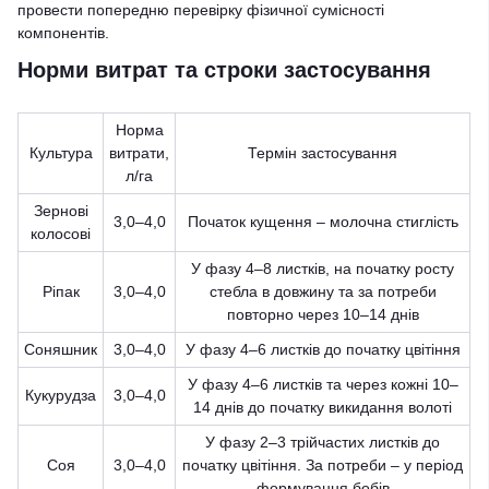
провести попередню перевірку фізичної сумісності
компонентів.
Норми витрат та строки застосування
Норма
Культура
витрати,
Термін застосування
л/га
Зернові
3,0–4,0
Початок кущення – молочна стиглість
колосові
У фазу 4–8 листків, на початку росту
Ріпак
3,0–4,0
стебла в довжину та за потреби
повторно через 10–14 днів
Соняшник
3,0–4,0
У фазу 4–6 листків до початку цвітіння
У фазу 4–6 листків та через кожні 10–
Кукурудза
3,0–4,0
14 днів до початку викидання волоті
У фазу 2–3 трійчастих листків до
Соя
3,0–4,0
початку цвітіння. За потреби – у період
формування бобів