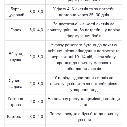
Буряк
У фазу 4–6 листків та за потреби
3,0–5,0
цукровий
повторно через 25–30 днів
За достатньої кількості листків до
Горох
3,0–4,0
початку цвітіння. За потреби – у період
формування бобів
У фазу рожевого бутона до початку
цвітіння, після обпадання пелюсток та
Яблуня,
2,0–3,0
через кожні 10–14 діб, після збору
груша
врожаю до початку масового
обпадання листків
У період відростання листків до
Суниця
2,0–3,0
початку цвітіння та за потреби після
садова
утворення ягід
Газонна
На початку росту та щомісяця до кінця
2,0–3,0
трава
літа
Перед посадкою бульб та до початку
Картопля
3,0–4,0
цвітіння