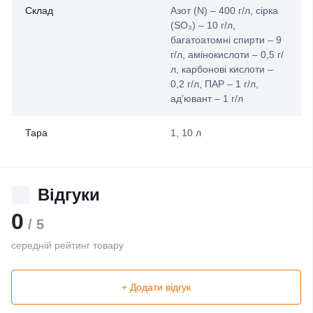
Склад
Азот (N) – 400 г/л, сірка
(SO₃) – 10 г/л,
багатоатомні спирти – 9
г/л, амінокислоти – 0,5 г/
л, карбонові кислоти –
0,2 г/л, ПАР – 1 г/л,
ад’ювант – 1 г/л
Тара
1, 10 л
Відгуки
0
/ 5
середній рейтинг товару
+ Додати відгук