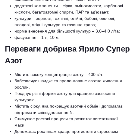
додаткові компоненти – сірка, амінокислоти, карбонові
кислоти, багатоатомні спирти, ПАР та ад’ювант;
культури – зернові, технічні, олійні, бобові, овочеві,
плодові, ягідні культури та газонна трава;
норма внесення для більшості культур – 3,0–4,0 л/га;
фасування – 1 л, 10 л.
Переваги добрива Ярило Супер
Азот
Містить високу концентрацію азоту – 400 г/л.
Забезпечує швидке та пролонговане азотне живлення
рослин.
Поєднує різні форми азоту для кращого засвоєння
культурою.
Містить сірку, яка покращує азотний обмін і допомагає
підтримати співвідношення N.
Стимулює ростові процеси та розвиток вегетативної
маси.
Допомагає рослинам краще протистояти стресовим