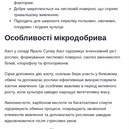
факторам.
Добре закріплюється на листковій поверхні, що сприяє
тривалішому живленню.
Підходить для широкого переліку польових, овочевих,
плодових і ягідних культур.
Особливості мікродобрива
Азот у складі Ярило Супер Азот підтримує інтенсивний ріст
рослин, формування листкової поверхні, синтез амінокислот,
білків, хлорофілу та фітогормонів.
Сірка доповнює дію азоту, оскільки бере участь у білковому
обміні та допомагає рослині ефективніше використовувати
азотне живлення. Це особливо важливо в період активного
росту, коли культура швидко нарощує вегетативну масу.
Амінокислоти, карбонові кислоти та багатоатомні спирти
підтримують обмінні процеси, покращують засвоєння
елементів живлення та допомагають рослинам швидше
відновлюватися після стресових умов.