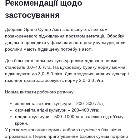
Рекомендації щодо
застосування
Добриво Ярило Супер Азот застосовують шляхом
позакореневого підживлення протягом вегетації. Обробку
доцільно проводити у фази активного росту культури, коли
рослини мають підвищену потребу в азоті.
Для більшості польових культур рекомендована норма
становить 3,0–4,0 л/га. На цукровому буряку норму можна
підвищувати до 3,0–5,0 л/га. Для плодових, ягідних культур і
газонної трави застосовують норму 2,0–3,0 л/га.
Норма витрати робочого розчину:
зернові та технічні культури – 200–300 л/га;
овочеві та ягідні культури – 200–400 л/га;
плодові культури – 500–1000 л/га залежно від об’єму
крони.
У регламентованих нормах добриво сумісне з більшістю
агрохімікатів. Перед приготуванням бакової суміші потрібно