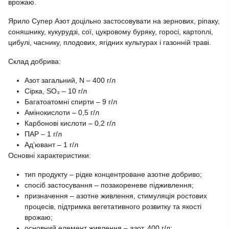
врожаю.
Ярило Супер Азот доцільно застосовувати на зернових, ріпаку,
соняшнику, кукурудзі, сої, цукровому буряку, горосі, картоплі,
цибулі, часнику, плодових, ягідних культурах і газонній траві.
Склад добрива:
Азот загальний, N – 400 г/л
Сірка, SO₃ – 10 г/л
Багатоатомні спирти – 9 г/л
Амінокислоти – 0,5 г/л
Карбонові кислоти – 0,2 г/л
ПАР – 1 г/л
Ад’ювант – 1 г/л
Основні характеристики:
тип продукту – рідке концентроване азотне добриво;
спосіб застосування – позакореневе підживлення;
призначення – азотне живлення, стимуляція ростових
процесів, підтримка вегетативного розвитку та якості
врожаю;
основний елемент живлення – азот, 400 г/л;