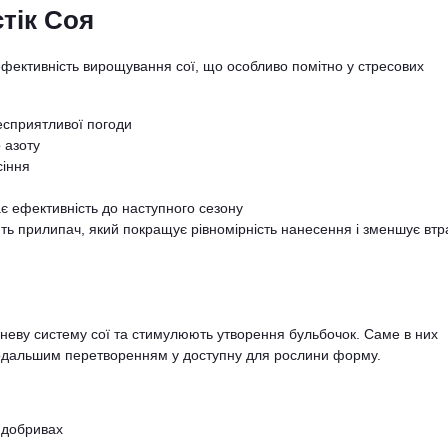
тік Соя
ефективність вирощування сої, що особливо помітно у стресових
есприятливої погоди
 азоту
сіння
ає ефективність до наступного сезону
ть прилипач, який покращує рівномірність нанесення і зменшує втр
еневу систему сої та стимулюють утворення бульбочок. Саме в них
подальшим перетворенням у доступну для рослини форму.
 добривах