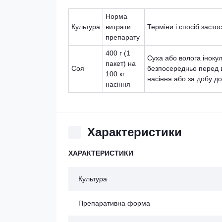
Норма
Культура
витрати
Терміни і спосіб засто
препарату
400 г (1
Суха або волога іноку
пакет) на
Соя
безпосередньо перед 
100 кг
насіння або за добу до
насіння
Характеристики
ХАРАКТЕРИСТИКИ
Культура
Препаративна форма