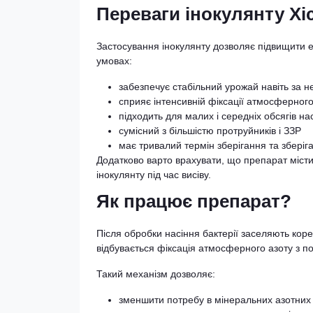
Переваги інокулянту Хіс
Застосування інокулянту дозволяє підвищити 
умовах:
забезпечує стабільний урожай навіть за н
сприяє інтенсивній фіксації атмосферного
підходить для малих і середніх обсягів на
сумісний з більшістю протруйників і ЗЗР
має тривалий термін зберігання та зберіг
Додатково варто врахувати, що препарат місти
інокулянту під час висіву.
Як працює препарат?
Після обробки насіння бактерії заселяють кор
відбувається фіксація атмосферного азоту з 
Такий механізм дозволяє:
зменшити потребу в мінеральних азотних