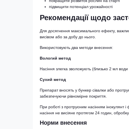
покращити розвиток рослин на старті
підвищити потенціал урожайності
Рекомендації щодо заст
Для досягнення максимального ефекту, важлив
висівом або за добу до нього.
Використовують два методи внесення:
Вологий метод
Насіння злегка зволожують (близько 2 мл води 
Сухий метод
Препарат вносять у бункер сівалки або протру
забезпечуючи рівномірне покриття.
При роботі з протруєним насінням інокулянт і
насіння не висіяне протягом 24 годин, обробку
Норми внесення