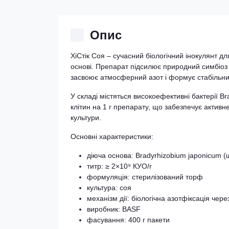
Опис
ХіСтік Соя – сучасний біологічний інокулянт д
основі. Препарат підсилює природний симбіоз
засвоює атмосферний азот і формує стабільни
У складі містяться високоефективні бактерії 
клітин на 1 г препарату, що забезпечує актив
культури.
Основні характеристики:
діюча основа: Bradyrhizobium japonicum (
титр: ≥ 2×10⁹ КУО/г
формуляція: стерилізований торф
культура: соя
механізм дії: біологічна азотфіксація чер
виробник: BASF
фасування: 400 г пакети