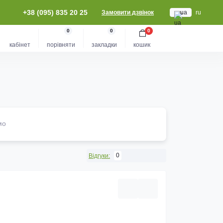
+38 (095) 835 20 25
Замовити дзвінок
ua
ru
0
0
0
кабінет
порівняти
закладки
кошик
мо
0
Відгуки: