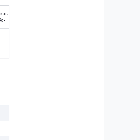
ість
бок