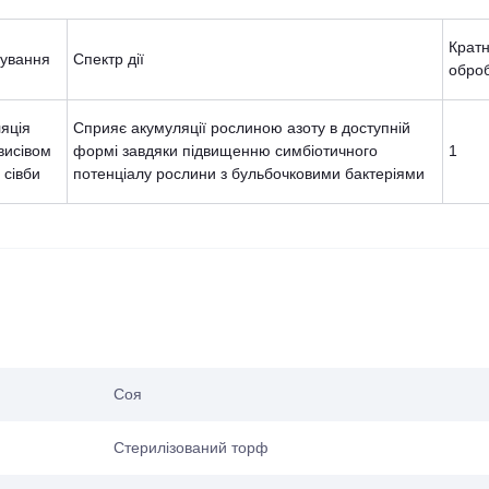
Кратн
сування
Спектр дії
обро
ляція
Сприяє акумуляції рослиною азоту в доступній
висівом
формі завдяки підвищенню симбіотичного
1
 сівби
потенціалу рослини з бульбочковими бактеріями
Соя
Стерилізований торф