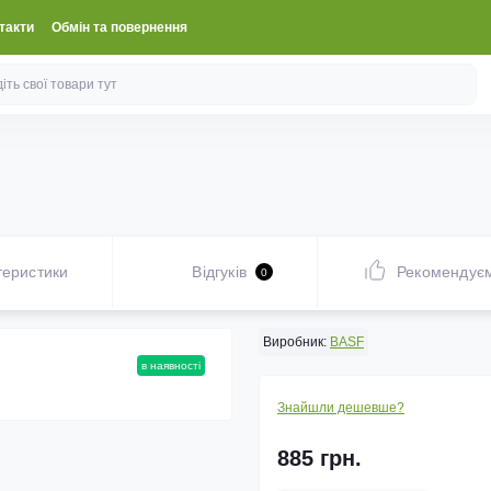
такти
Обмін та повернення
теристики
Відгуків
Рекомендує
0
Виробник:
BASF
в наявності
Знайшли дешевше?
885 грн.