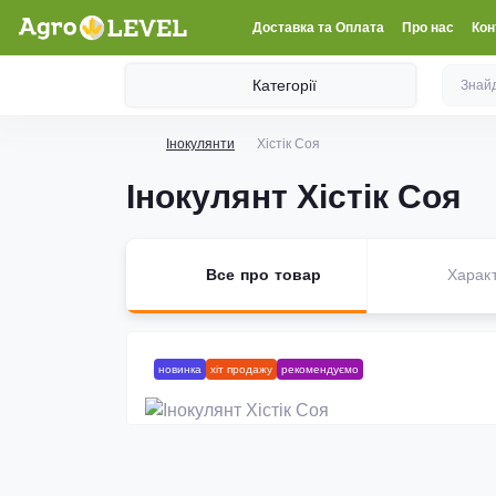
Доставка та Оплата
Про нас
Кон
Категорії
Інокулянти
Хістік Соя
Інокулянт Хістік Соя
Все про товар
Харак
новинка
хіт продажу
рекомендуємо