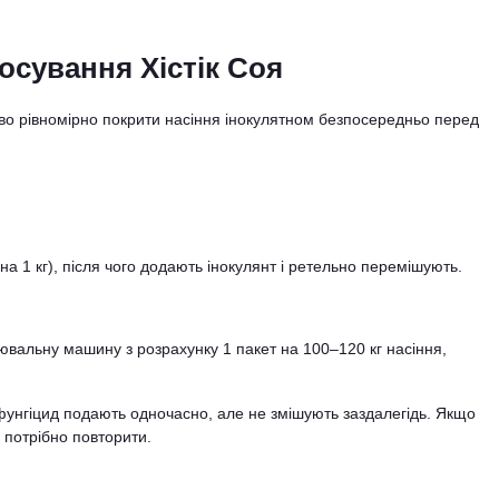
осування Хістік Соя
о рівномірно покрити насіння інокулятном безпосередньо перед
на 1 кг), після чого додають інокулянт і ретельно перемішують.
ювальну машину з розрахунку 1 пакет на 100–120 кг насіння,
 фунгіцид подають одночасно, але не змішують заздалегідь. Якщо
 потрібно повторити.