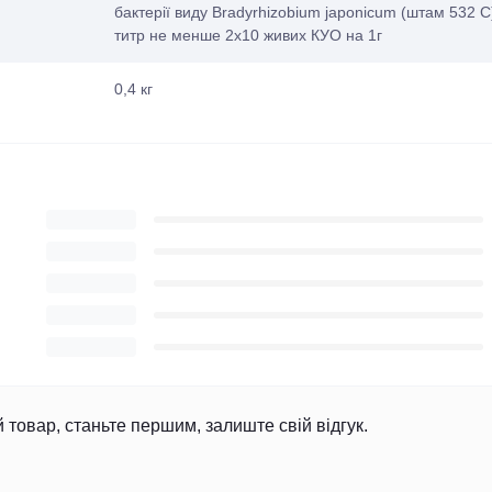
бактерії виду Bradyrhizobium japonicum (штам 532 C
титр не менше 2х10 живих КУО на 1г
0,4 кг
й товар, станьте першим, залиште свій відгук.