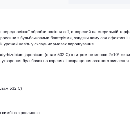
ля передпосівної обробки насіння сої, створений на стерильній торф
 рослини з бульбочковими бактеріями, завдяки чому соя ефективні
й урожай навіть у складних умовах вирощування.
Bradyrhizobium japonicum (штам 532 C) з титром не менше 2×10⁹ жив
не утворення бульбочок на коренях і покращення азотного живлення
штам 532 C)
ез симбіоз з рослиною