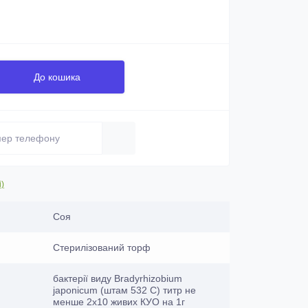
До кошика
і)
Соя
Стерилізований торф
бактерії виду Bradyrhizobium
japonicum (штам 532 C) титр не
менше 2х10 живих КУО на 1г