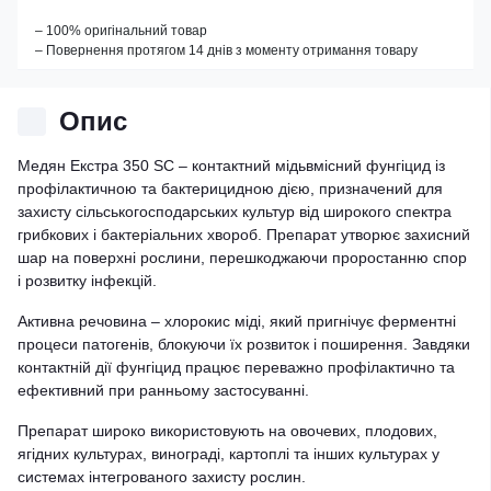
– 100% оригінальний товар
– Повернення протягом 14 днів з моменту отримання товару
Опис
Медян Екстра 350 SC – контактний мідьвмісний фунгіцид із
профілактичною та бактерицидною дією, призначений для
захисту сільськогосподарських культур від широкого спектра
грибкових і бактеріальних хвороб. Препарат утворює захисний
шар на поверхні рослини, перешкоджаючи проростанню спор
і розвитку інфекцій.
Активна речовина – хлорокис міді, який пригнічує ферментні
процеси патогенів, блокуючи їх розвиток і поширення. Завдяки
контактній дії фунгіцид працює переважно профілактично та
ефективний при ранньому застосуванні.
Препарат широко використовують на овочевих, плодових,
ягідних культурах, винограді, картоплі та інших культурах у
системах інтегрованого захисту рослин.