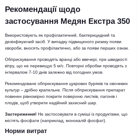
Рекомендації щодо
застосування Медян Екстра 350
Використовують як профілактичний, бактерицидний та
дезінфікуючий засіб. У випадку підвищеного ризику появи
хвороби, вносять профілактично, або за появи перших ознак.
Обприскування проводять вранці або ввечері, при швидкості
вітру, що не перевищує 5 м/с. Повторні обробки проводять з
інтервалом 7-10 днів залежно від погодних умов.
Рекомендоване обприскування цукрових буряків та овочевих
культур – дрібно крапельне. Після обприскування препарат
повинен рівномірно покрити поверхню листків, пагонів і
плодів, щоб утворити надійний захисний шар.
Застереження!
Не застосовувати в суміші із продуктами, що
містять фосфати (наприклад, монокалій фосфат).
Норми витрат