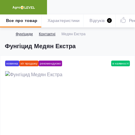
Все про товар
Характеристики
Відгуків
Ре
0
Фунгіциди
Контактні
Медян Екстра
Фунгіцид Медян Екстра
новинка
хіт продажу
рекомендуємо
в наявності