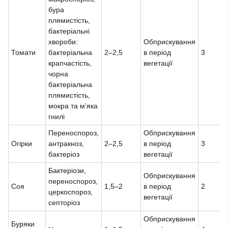
бура
плямистість,
бактеріальні
хвороби:
Обприскування
Томати
бактеріальна
2–2,5
в період
3
крапчастість,
вегетації
чорна
бактеріальна
плямистість,
мокра та м’яка
гнилі
Переноспороз,
Обприскування
Огірки
антракноз,
2–2,5
в період
3
бактеріоз
вегетації
Бактеріози,
Обприскування
переноспороз,
Соя
1,5–2
в період
2
церкоспороз,
вегетації
септоріоз
Обприскування
Буряки