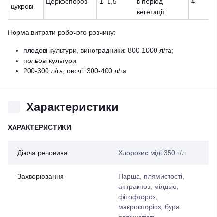
Церкоспороз
1–1,5
в період
4
цукрові
вегетації
Норма витрати робочого розчину:
плодові культури, виноградники: 800-1000 л/га;
польові культури:
200-300 л/га; овочі: 300-400 л/га.
Характеристики
ХАРАКТЕРИСТИКИ
Діюча речовина
Хлорокис міді 350 г/л
Захворювання
Парша, плямистості,
антракноз, мілдью,
фітофтороз,
макроспоріоз, бура