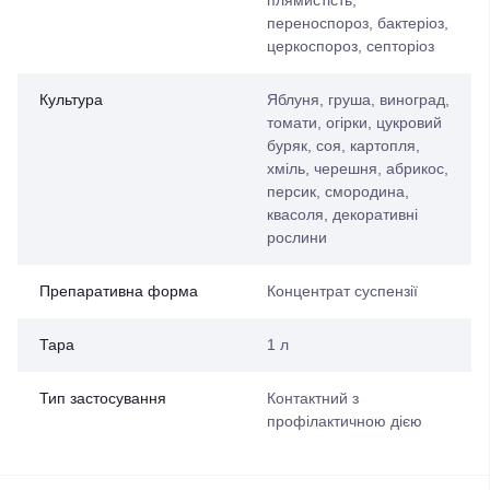
плямистість,
переноспороз, бактеріоз,
церкоспороз, септоріоз
Культура
Яблуня, груша, виноград,
томати, огірки, цукровий
буряк, соя, картопля,
хміль, черешня, абрикос,
персик, смородина,
квасоля, декоративні
рослини
Препаративна форма
Концентрат суспензії
Тара
1 л
Тип застосування
Контактний з
профілактичною дією