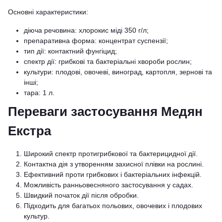
Основні характеристики:
діюча речовина: хлорокис міді 350 г/л;
препаративна форма: концентрат суспензії;
тип дії: контактний фунгіцид;
спектр дії: грибкові та бактеріальні хвороби рослин;
культури: плодові, овочеві, виноград, картопля, зернові та
інші;
тара: 1 л.
Переваги застосування Медян
Екстра
Широкий спектр протигрибкової та бактерицидної дії.
Контактна дія з утворенням захисної плівки на рослині.
Ефективний проти грибкових і бактеріальних інфекцій.
Можливість ранньовесняного застосування у садах.
Швидкий початок дії після обробки.
Підходить для багатьох польових, овочевих і плодових
культур.