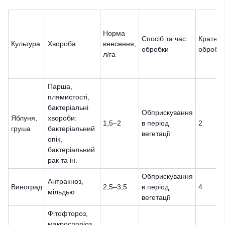
Норма
Спосіб та час
Кратніс
Культура
Хвороба
внесення,
обробки
обробо
л/га
Парша,
плямистості,
бактеріальні
Обприскування
Яблуня,
хвороби:
1,5–2
в період
2
груша
бактеріальний
вегетації
опік,
бактеріальний
рак та ін.
Обприскування
Антракноз,
Виноград
2,5–3,5
в період
4
мільдью
вегетації
Фітофтороз,
макроспоріоз,