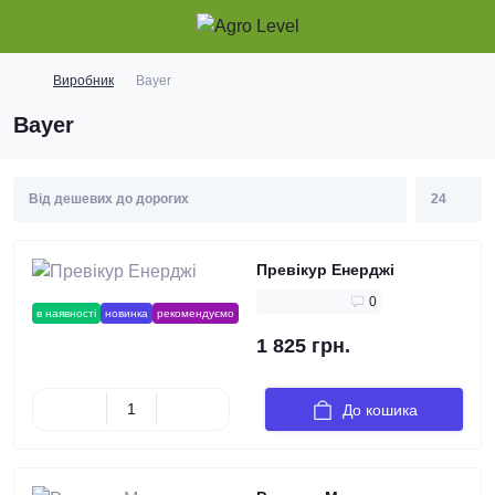
Виробник
Bayer
Bayer
Превікур Енерджі
0
в наявності
новинка
рекомендуємо
1 825 грн.
До кошика